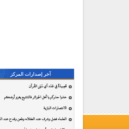
آخر إصدارات المركز
قَصِيدَةٌ فِي عَدَد آي سُوَرِ القُرآن
خذوا حذركم يا أهل الجزائر فالتشيع يغزو أرضكم
الانتصارات البازية
العلماء فضل وشرف عند العقلاء، وطعن وقدح عند الس