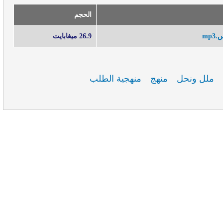
الحجم
mp
26.9 ميغابايت
ملل ونحل
منهج
منهجية الطلب