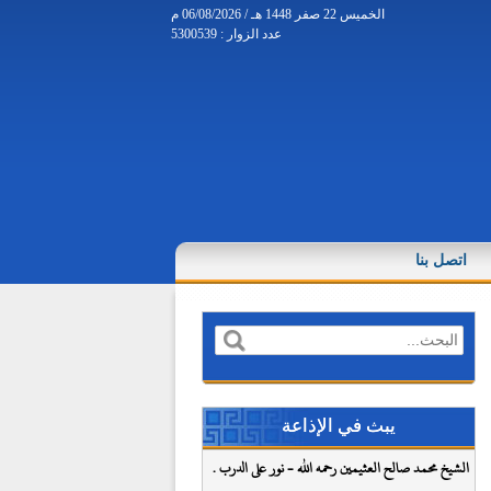
الخميس 22 صفر 1448 هـ / 06/08/2026 م
عدد الزوار : 5300539
اتصل بنا
‏بحث
استمارة البحث
يبث في الإذاعة
الشيخ محمد صالح العثيمين رحمه الله - نور على الدرب .