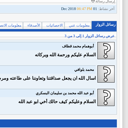
إرسال رسالة
آخر نشاط:
01 Dec 2018
06:47 PM
رسائل الزوار
معلومات عني
الاحصائيات
الأصدقاء
معلومات الاتص
عرض رسائل الزوار 1 إلى
3
من
3
أبوهمام محمد قطاف
السلام عليكم ورحمة الله وبركاته
محمد بلوافي
اسال الله ان يجعل صداقتنا وتعاوننا على طاعته ومر
أبو عبد الله محمد بن سليمان البسكري
السلام وعليكم كيف حالك أخي ابو عبد الله