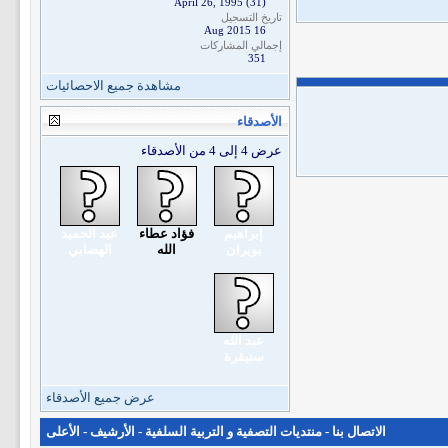
April 26, 1995 (31)
تاريخ التسجيل
16 Aug 2015
إجمالي المشاركات
351
مشاهدة جميع الاحصائيات
الأصدقاء
عرض 4 إلى 4 من الأصدقاء
إبراهيم
فؤاد عطاء
عبد الحميد
بويران
الله
الهضابي
عبد الله
سنيقرة
عرض جميع الأصدقاء
الاتصال بنا
-
منتديات التصفية و التربية السلفية
-
الأرشيف
-
الأعلى