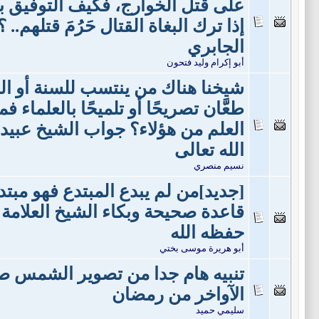
على قتل الخوارج، فكيف التوفيق بين
إذا ترك البغاة القتال حَرُمَ قتلهم.. 
الجابري
أبو إكرام وليد فتحون
شيخنا هناك من ينتسب للسنة أو ال
طعَّان تصريحًا أو تلميحًا بالعلماء
العلم من هؤلاء؟ جواب الشيخ عبيد
الله تعالى
نسيم منصري
[جديد]من لم يبدع المبتدع فهو مبت
قاعدة صحيحة وبكاء الشيخ العلامة 
حفظه الله
أبو هريرة موسى بختي
تنبيه هام جدا من تصوير الشمس 
الآواخر من رمضان
سليمي حميد