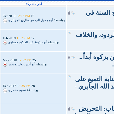
آخر مشاركة
خ السنة في
12:16 PM
19 Oct 2019
بواسطة
أبو جميل الرحمن طارق الجزائري
ردود، والخلاف
11:25 PM
12 Feb 2019
بواسطة
أبو حذيفة عبد الحكيم حفناوي
يزكوه أبداً ـ
02:52 PM
25 May 2018
بواسطة
أبو أنس بلال بوميمز
اية التميع على
الله الجابري -
08:35 PM
28 Dec 2017
بواسطة
نسيم منصري
باب: التحريض