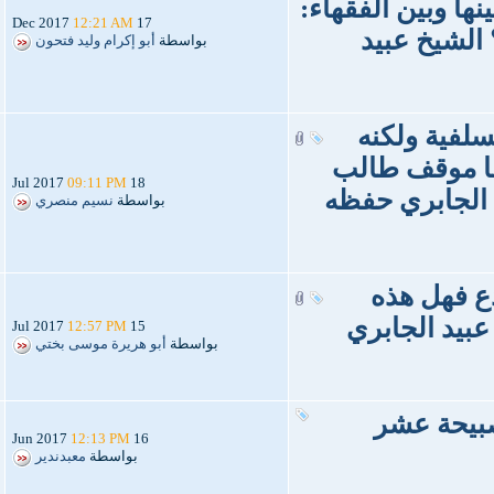
ها وبين الفقهاء:
12:21 AM
17 Dec 2017
؟ الشيخ عبيد
بواسطة
أبو إكرام وليد فتحون
سلفية ولكنه
 فما موقف طالب
09:11 PM
18 Jul 2017
 الجابري حفظه
بواسطة
نسيم منصري
دع فهل هذه
عبيد الجابري
12:57 PM
15 Jul 2017
بواسطة
أبو هريرة موسى بختي
صبيحة عشر
12:13 PM
16 Jun 2017
بواسطة
معبدندير