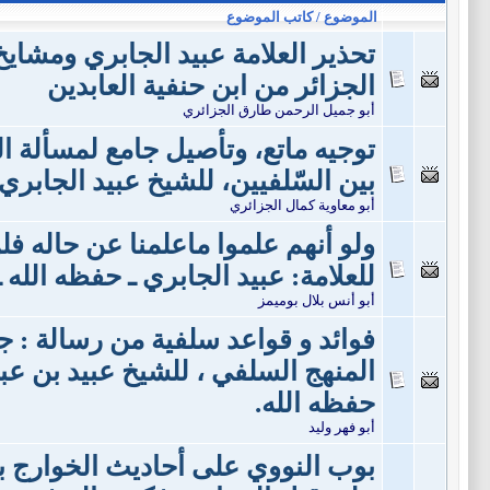
الموضوع / كاتب الموضوع
تحذير العلامة عبيد الجابري ومشاي
الجزائر من ابن حنفية العابدين
أبو جميل الرحمن طارق الجزائري
توجيه ماتع، وتأصيل جامع لمسألة ال
بين السّلفيين، للشيخ عبيد الجابري
أبو معاوية كمال الجزائري
ولو أنهم علموا ماعلمنا عن حاله فلن 
للعلامة: عبيد الجابري ـ حفظه الله ـ
أبو أنس بلال بوميمز
فوائد و قواعد سلفية من رسالة : جن
المنهج السلفي ، للشيخ عبيد بن عبد 
حفظه الله.
أبو فهر وليد
بوب النووي على أحاديث الخوارج 