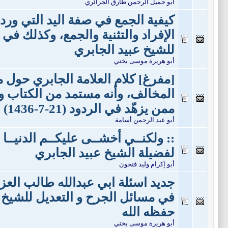
أبو جميل الرحمن طارق الجزائري
كيفية الجمع في صفة اليد التي ور
الإفراد والتثنية والجمع، وكذلك في 
للشيخ عبيد الجابري
أبو هريرة موسى بختي
[مفرغ] كلام العلامة الجابري حول 
المخالف، وأنه مستمد من الكتاب و
ممن يزهّد في الردود (21-7-1436)
أبو عبد الرحمن أسامة
:: ولكنــي أخشــى عليكــم الدنيــا :
لفضيلة الشيخ عبيد الجابري
أبو إكرام وليد فتحون
جديد اسئلة ابي عبدالله طالب العز
في مسائل الجرح و التعديل للشيخ 
حفظه الله
أبو هريرة موسى بختي