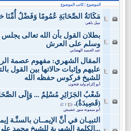
الموضوع / كاتب الموضوع
مَكَانَةُ الصَّحَابَةِ عُمُومًا وَفَضْلُ أُمِّنَا
نبيل باهي
بطلان القول بأن الله تعالى يجلس نب
وسلم على العرش
عبد الحميد الهضابي
المقال الشهري: مفهوم عصمة الر
عليهم وإثبات حالاتها بين القول با
للشيخ فركوس حفظه الله
أبو إكرام وليد فتحون
شَعْبُ الجَزَائِرِ مُسْلِمٌ ... وَإِلَى الصَّحَاب
(قَصِيدَةٌ).
‏
)
2
1
(
أبو ميمونة منور عشيش
التبيـان في أنَّ الإيمــان بالسنَّـة إيم
...الكلمة الشهرية للشيخ محمد ع