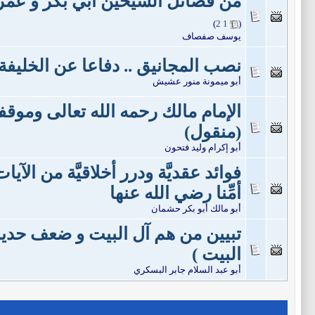
من فضائل الشيخين أبي بكر و عمر 
)
2
1
(
يوسف صفصاف
نصب المجانيق .. دفاعا عن الخليفة 
أبو ميمونة منور عشيش
الإمام مالك رحمه الله تعالى وموق
(منقول)
أبو إكرام وليد فتحون
فوائد عقديَّة ودرر أخلاقيَّة من الآيا
أمِّنا رضي الله عنها
أبو مالك أبو بكر حشمان
تبيين من هم آل البيت و ضعف حديث
البيت )
أبو عبد السلام جابر البسكري