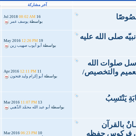
آخر مشاركة
م
 خصُوصًَا
08:02 AM
16 Jul 2018
بواسطة
يوسف عمر
يّه صلى الله عليه
12:26 PM
19 May 2016
بواسطة
أبو أيوب صهيب زين
سل صلوات الله
لتعميم والتخصيص/
12:11 PM
11 Apr 2016
بواسطة
أبو إكرام وليد فتحون
َةِ يَنْتَسِبُ
11:07 PM
13 Mar 2016
بواسطة
أبو عبد الله محمّد الذّهبي
ـانٌ بالقرآن
لي فركوس حفظه
06:23 PM
10 Mar 2016