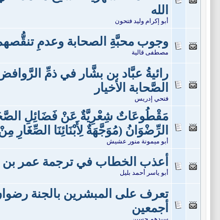
الله
أبو إكرام وليد فتحون
وجوب محبَّةِ الصحابة وعدمِ تنقُّصهم
مصطفى قالية
رائيةُ عبَّاد بن بشَّار في ذمِّ الرَّو
الصَّحابة الأخيار
فتحي إدريس
مَقْطُوعَاتٌ شِعْرِيَّةٌ عَنْ فَضَائِلِ الصَّحَاب
الرِّضْوَانُ (مُوَجَّهَةٌ لِأَبْنَائِنَا الصِّغَارِ مِن
أبو ميمونة منور عشيش
أعذب الخطاب في ترجمة عمر بن 
أبو ياسر أحمد بليل
تعرف على المبشرين بالجنة رضوان 
أجمعين
سيدهم حسين