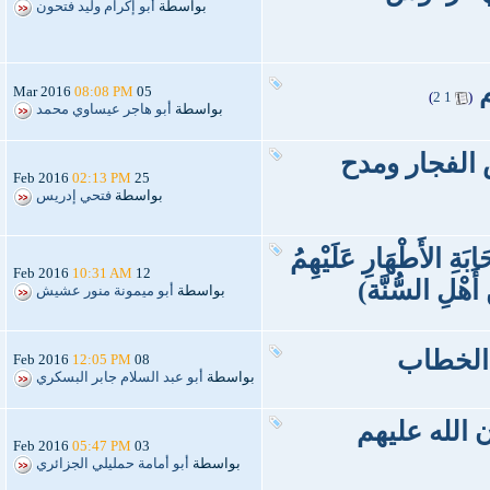
بواسطة
أبو إكرام وليد فتحون
‏
08:08 PM
05 Mar 2016
)
2
1
(
بواسطة
أبو هاجر عيساوي محمد
افض الفجار ومدح
02:13 PM
25 Feb 2016
بواسطة
فتحي إدريس
َةِ الأَطْهَارِ عَلَيْهِمُ
10:31 AM
12 Feb 2016
ْ أَهْلِ السُّنَّة)
بواسطة
أبو ميمونة منور عشيش
الخطاب
12:05 PM
08 Feb 2016
بواسطة
أبو عبد السلام جابر البسكري
الله عليهم
05:47 PM
03 Feb 2016
بواسطة
أبو أمامة حمليلي الجزائري