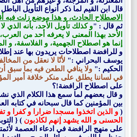
المعتزلة، و المرجئة، و غيرهم من أهل الض
قال ابن القيم لما ذكر أنواع التأويل الباطل 
الاصطلاح الحادث، و هذا موضع زلت فيه أق
ثم قال : "
و كذلك تأويل الأحد، بأنه الذي ل
الأحد بهذا المعنى لا يعرفه أحد من العرب،
إنما هو اصطلاح الجهمية، و الفلاسفة، و ال
و للرافضة اصطلاحات يريدون بها عند إطلاق
يوسف البحراني :"
لأنّا لا نعقل من المخال
الحكيم :"
ولا ينافي الطعن فيه بما سبق أ
في لساننا يطلق على منكر خلافة أمير المؤ
على اصطلاح الرافضة!؟
و قال بعضهم لما سمع هذا الكلام الذي نشـ
بين المؤمنين كما قال سبحانه في كتابه العز
(
و الذين اتخذوا مسجدا ضرارا و كفرا و تفر
الحسنى و الله يشهد إنهم لكاذبون
على منهج الرافضة في ادعاء العصمة لأئمته