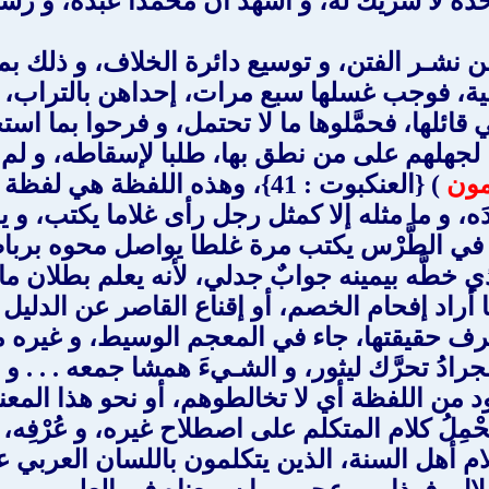
ه وحده لا شريك له، و أشهد أن محمدا عبده، و رس
 نشـر الفتن، و توسيع دائرة الخلاف، و ذلك بما
فية، فوجب غسلها سبع مرات، إحداهن بالتراب،
ائلها، فحمَّلوها ما لا تحتمل، و فرحوا بما است
ا لجهلهم على من نطق بها، طلبا لإسقاطه، و ل
مون
) {العنكبوت : 41}، وهذه اللفظة هي لفظة (
نادَه، و ما مثله إلا كمثل رجل رأى غلاما يكتب، و
 في الطَّرْس يكتب مرة غلطا يواصل محوه برباضه
ي خطَّه بيمينه جوابٌ جدلي، لأنه يعلم بطلان م
رف حقيقتها، جاء في المعجم الوسيط، و غيره من ك
لجرادُ تحرَّك ليثور، و الشـيءَ همشا جمعه . . 
) ، فهذا هو المقصود من اللفظة أي لا تخالطوهم، أو نحو 
َحْمِلُ كلام المتكلم على اصطلاح غيره، و عُرْفِه
م أهل السنة، الذين يتكلمون باللسان العربي 