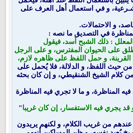
لشـرعية، و في استعمال أهل العرف على
اصد، و الاحتمالات.
مناظرة في التصديق ما نصه :
المعلل : ذلك الشبح أسد، فيقول
 يُطلق على الحيوان المفترس، و على الرجل
القرينة، و حمل اللفظ على ظاهره لازم،
ه من حيث اللفظ، و الدلالة، فلا يُحمل على
من كلام الشيخ الشنقيطي، و إن كان بحثه
ه المناظرة، و ما لا تجري فيه المناظرة
 قد يجري فيه الاستفسار، إن كان غريبا
"
عندهم من غريب الكلام، و لكنهم يريدون
يخ يُعيد نفسه، و ظن المساكين أنههم