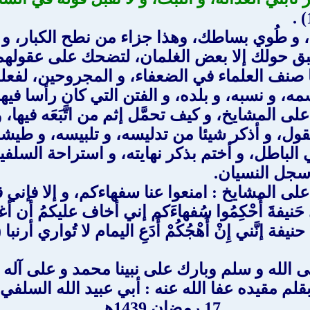
، و طُوي بساطك، وهذا جزاء من نطح الكبار، و 
يبق حولك إلا بعض الغلمان، لتضحك على عقولهم
، كما صنف العلماء في الضعفاء، و المجروحين، لفع
سمه، و نسبه، و بلده، و الفتن التي كان رأسا في
 على المشايخ، و كيف تحمَّل إثم من اتَّبَعَه فيه
العقول، و أذكر شيئا من تدليسه، و تلبيسه، و طي
في الباطل، و أختم بذكر نهايته، و استراحة السلفي
 سجل النسيان.
ى المشايخ : امنعوا عنا سفهاءكم، و إلا فإني ق
ي حَنيفةَ أَحْكِمُوا سُفهاءَكم إني أخاف عليكمُ أن أ
نيفة إنَّني إِنْ أَهْجُكُمْ أَدَعِ اليمام لا تُواري أرنبا (18)
لى الله و سلم وبارك على نبينا محمد و على آله
قلم مقيده عفا الله عنه : أبي عبيد الله السلفي
17 رمضان 1439هـــ