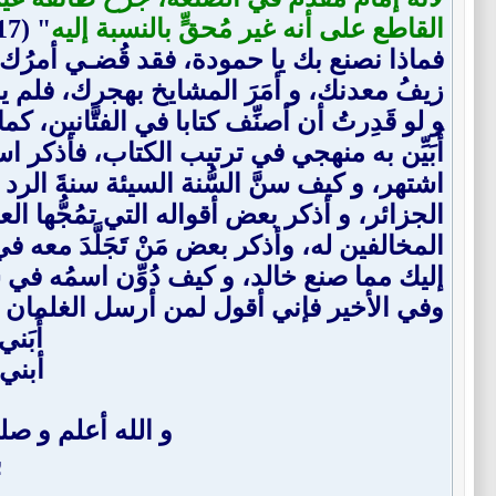
القاطع على أنه غير مُحقٍّ بالنسبة إليه
" (17) .
فماذا نصنع بك يا حمودة، فقد قُضـي أمرُك
زيفُ معدنك، و أمَرَ المشايخ بهجرك، فلم 
و لو قَدِرتُ أن أصنِّف كتابا في الفتَّانين
أُبَيِّن به منهجي في ترتيب الكتاب، فأذكر ا
اشتهر، و كيف سنَّ السُّنة السيئة سنةَ الرد
الجزائر، و أذكر بعض أقواله التي تمُجُّها 
المخالفين له، وأذكر بعض مَنْ تَجَلَّدَ معه 
إليك مما صنع خالد، و كيف دُوِّن اسمُه في
وفي الأخير فإني أقول لمن أرسل الغلمان عل
أَبَن
أبني ح
و الله أعلم و ص
ب