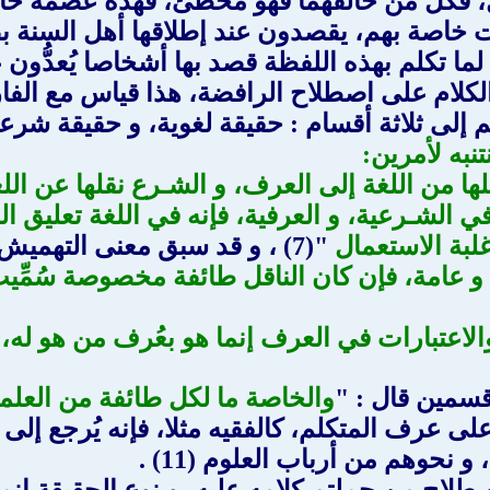
ل، فكل من خالفهما فهو مخطئ، فهذه عصمة خاصة
ت خاصة بهم، يقصدون عند إطلاقها أهل السنة بص
تكلم بهذه اللفظة قصد بها أشخاصا يُعدُّون على
الكلام على اصطلاح الرافضة، هذا قياس مع الفا
م إلى ثلاثة أقسام : حقيقة لغوية، و حقيقة شرعي
تنبه لأمرين:
لها من اللغة إلى العرف، و الشـرع نقلها عن الل
في الشـرعية، و العرفية، فإنه في اللغة تعليق ا
غلبة الاستعمال
"(7) ، و قد سبق معنى التهميش في اللغة.
 و عامة، فإن كان الناقل طائفة مخصوصة سُمِّ
الاعتبارات في العرف إنما هو بعُرف من هو له
 قسمين قال : "
والخاصة ما لكل طائفة من العل
لى عرف المتكلم، كالفقيه مثلا، فإنه يُرجع إلى
نحوهم من أرباب العلوم (11) .
ح من حملتم كلامه عليه، و نوع الحقيقة إنما ي