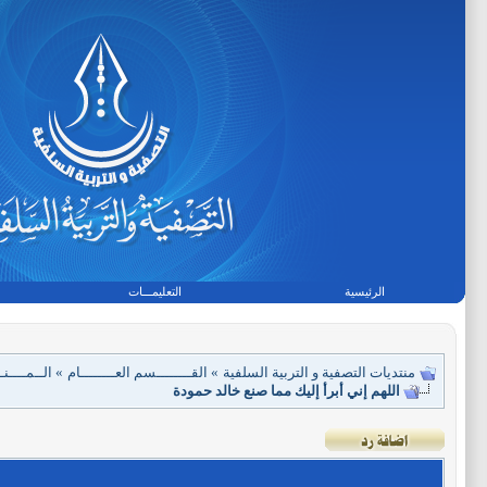
الرئيسية
التعليمـــات
منتديات التصفية و التربية السلفية
»
القــــــــسم العــــــــام
»
الــمــــنــ
اللهم إني أبرأ إليك مما صنع خالد حمودة