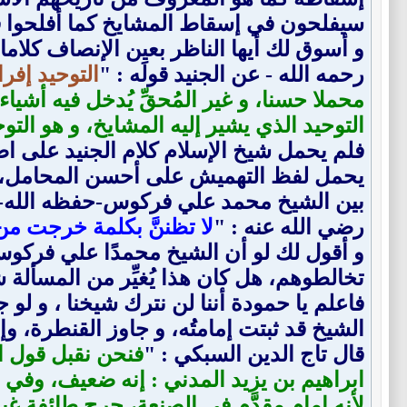
سيفلحون في إسقاط المشايخ كما أفلحوا في
و أسوق لك أيها الناظر بعين الإنصاف كلاما ل
رحمه الله - عن الجنيد قولَه : "
التوحيد إفر
محملا حسنا، و غير المُحقِّ يُدخل فيه أشيا
التوحيد الذي يشير إليه المشايخ، و هو الت
فلم يحمل شيخ الإسلام كلام الجنيد على اصط
يحمل لفظ التهميش على أحسن المحامل، و ا
بين الشيخ محمد علي فركوس-حفظه الله-، 
رضي الله عنه : "
لا تظننَّ بكلمة خرجت من
و أقول لك لو أن الشيخ محمدًا علي فركوس تن
تخالطوهم، هل كان هذا يُغيِّر من المسأل
فاعلم يا حمودة أننا لن نترك شيخنا ، و ل
الشيخ قد ثبتت إمامتُه، و جاوز القنطرة، وإ
قال تاج الدين السبكي : "
فنحن نقبل قول ا
ابراهيم بن يزيد المدني : إنه ضعيف، وفي 
لأنه إمام مقدَّم في الصنعة، جرح طائفة غير ث