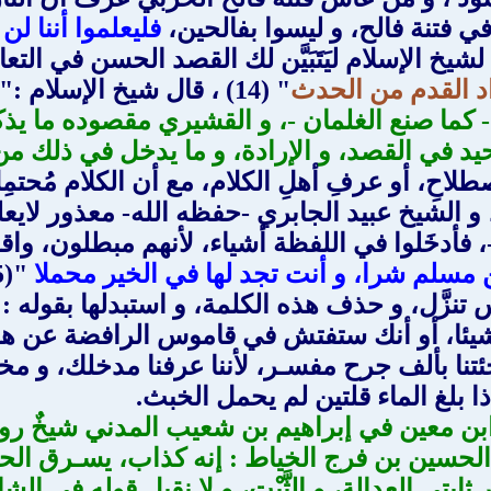
 فتنة فالح، و ليسوا بفالحين،
فليعلموا أننا ل
شيخ الإسلام ليَتَبَيَّن لك القصد الحسن في التع
اد القدم من الحدث
" (14) ، قال شيخ الإسلام :"
ء- كما صنع الغلمان -، و القشيري مقصوده ما يذكر
وحيد في القصد، و الإرادة، و ما يدخل في ذلك من
لاحِ، أو عرفِ أهلِ الكلام، مع أن الكلام مُحتم
لشيخ عبيد الجابري -حفظه الله- معذور لايعلم
فأدخَلوا في اللفظة أشياء، لأنهم مبطلون، وا
 مسلم شرا، و أنت تجد لها في الخير محملا
"(15) .
زَّل، و حذف هذه الكلمة، و استبدلها بقوله : اه
ة شيئا، أو أنك ستفتش في قاموس الرافضة عن هذ
و جئتنا بألف جرح مفسـر، لأننا عرفنا مدخلك، و
ذا بلغ الماء قلتين لم يحمل الخبث.
بن معين في إبراهيم بن شعيب المدني شيخٌ رو
الحسين بن فرج الخياط : إنه كذاب، يسـرق الحدي
ابتي العدالة، و الثَّبْت، و لا نقبل قوله في الش