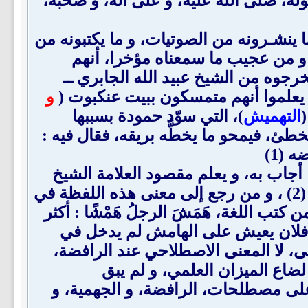
وله، صلى الله عليه، و على آله، و صحبه،
 ينشـرونه من الصوتيات، و ما يكتبونه من
 و من عجيب ما سمعناه مؤخرا، أنهم
خرجوه من الشيخ عبيد الله الجابري ــ
م يعلموا أنهم متمسكون ببيت عنكبوت (
و
التهميش
)، التي سوّد حمودة بسببها
 يخطئ، فيمحو ما يخطُّه بريقه، فقال فيه :
 (1)
ا أجاب به، و يعلم مقصود العلامة الشيخ
محمد علي فركوس من هذه اللفظة، و إنما أراد إفحام الخصم، أو إقناع القاصر عن الدليل (2) ، و من رجع إلى معنى هذه اللفظة في
تب اللغة، هَمَشَ الرجلُ هَمْشًا : أكثر
. و فلان يعيش على الهامش لم يدخل في
هذا المعنى، لا المعنى الاصطلاحي عند الرافضة،
، لضاع الميزان العلمي، و لم يبق
على مصطلحات، الرافضة، و الجهمية، و