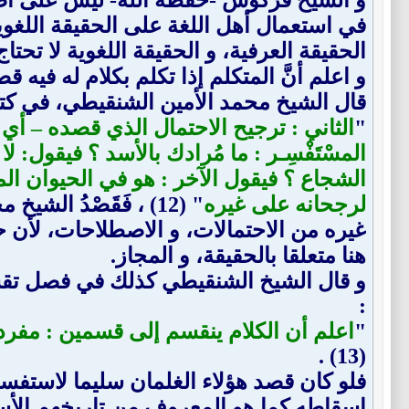
في استعمال أهل اللغة على الحقيقة اللغو
الحقيقة العرفية، و الحقيقة اللغوية لا تحتا
و اعلم أنَّ المتكلم إذا تكلم بكلام له فيه ق
قال الشيخ محمد الأمين الشنقيطي، في كت
"
الثاني : ترجيح الاحتمال الذي قصده – أي
المسْتَفْسِـر : ما مُرادك بالأسد ؟ فيقول
الشجاع ؟ فيقول الآخر : هو في الحيوان ا
لرجحانه على غيره
" (12) ، فَقَصْدُ 
غيره من الاحتمالات، و الاصطلاحات، لأن 
هنا متعلقا بالحقيقة، و المجاز.
و قال الشيخ الشنقيطي كذلك في فصل تقسيم 
:
"
اعلم أن الكلام ينقسم إلى قسمين : مفرد، 
(13) .
فلو كان قصد هؤلاء الغلمان سليما لاستفس
إسقاطه كما هو المعروف من تاريخهم الأسو