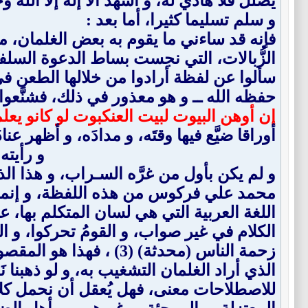
يضلل فلا هادي له، و أشهد ألا إله إلا الل
و سلم تسليما كثيرا، أما بعد :
فإنه قد ساءني ما يقوم به بعض الغلمان، من
الزُّبالات، التي نجست بساط الدعوة السل
سألوا عن لفظة أرادوا من خلالها الطعن في ق
حفظه الله ــ و هو معذور في ذلك، فشنَّعو
إن أوهن البيوت لبيت العنكبوت لو كانو يعل
أوراقا ضيَّع فيها وقتَه، و مدادَه، و أظهر ع
و رأيته
و لم يكن بأول من غرَّه السـراب، و هذا الذ
اللغة العربية التي هي لسان المتكلم بها، ع
الكلام في غير صواب، و القومُ تحركوا، و ا
زحمة الناس (محدثة) (3
الذي أراد الغلمان التشغيب به، و لو ذهبنا ن
للاصطلاحات معنى، فهل يُعقل أن نحمل كلا