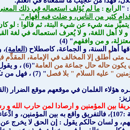
لال، فهذا من عجيب ما سمعناه في العلم.
: "
الرابع :
ما لم يُؤلف استعماله في ذلك المع
دام كثير من الناس، و ضلت فيه أفهام".
ا يتميَّز منه شيء عن شيء البتة، ثم قالوا : لو 
 و لا أهل اللغة، و لا يُعرف استعماله في لغة ا
معتزلة، و من وافقهم
" (4)
ها أهل السنة، و الجماعة، كاصطلاح (
العامة)
، 
ف متى أُطلق إلا المخالف في الإمامة، المقدِّم في
ن يكون حاله حال جماعة من العامة
"(6) ، و يقول آيتهم العظمى الكلبايكاني : "
منين " عليه السلام " بلا فصل
" (7) ، فهل من
ره هؤلاء الغلمان في موقعهم موقع الضرار (الق
يز:
يقا بين المؤمنين و ارصادا لمن حارب الله و رس
) { التوبة :107}، فالتفريق واقع به بين المؤمنين،
م، و لسان حالكم يقول : إن الحق لا يخرج عن ا