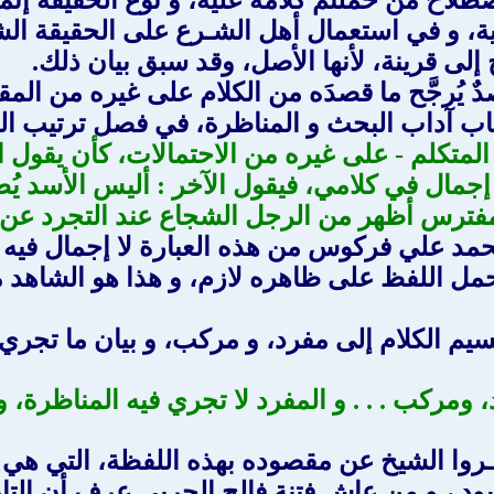
ية، و في استعمال أهل الشـرع على الحقيقة ا
ج إلى قرينة، لأنها الأصل، وقد سبق بيان ذلك.
صدٌ يُرجَّح ما قصدَه من الكلام على غيره من المق
اب آداب البحث و المناظرة، في فصل ترتيب ال
 المتكلم - على غيره من الاحتمالات، كأن يقول 
: لا إجمال في كلامي، فيقول الآخر : أليس الأسد
لمفترس أظهر من الرجل الشجاع عند التجرد عن 
الشيخ محمد علي فركوس من هذه العبارة لا إجمال في
حمل اللفظ على ظاهره لازم، و هذا هو الشاهد 
الكلام إلى مفرد، و مركب، و بيان ما تجري في
ومركب . . . و المفرد لا تجري فيه المناظرة، و
ـروا الشيخ عن مقصوده بهذه اللفظة، التي هي 
د ، و من عاش فتنة فالح الحربي عرف أن التار