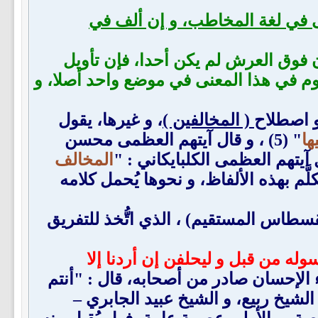
نى في لغة المخاطب، و إن ألف في
كان فوق العرش لم يكن أحدا، فإن تأويل
لقوم في هذا المعنى في موضع واحد أصلا، و
و اصطلاح
( المخالفين )
، و غيرها، يقول
ها
" (5) ، و قال آيتهم العظمى محسن
المخالف
 تكلَّم بهذه الألفاظ، و نحوها يُحمل كلامه
سطاس المستقيم) ، الذي اتُّخذ للتفريق
وله من قبل و ليحلفن إن أردنا إلا
 و ادِّعاء الإحسان صادر من أصحابه، قال : "أنتم
لشيخ ربيع، و الشيخ عبيد الجابري –