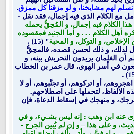
ن نسلم لهم مشايخنا، و لو مزقنا كل ممزق
.
امل مع الكلام الذي فيه إجمال، فقد نقل -
هذا الكلام فيه إجمال، و المُحِقُّ يحمله
ه أهل الكلام . . . و أما الجنيد فمقصوده
 الإخلاص، و التوكل، و المحبة
" (15) .
ِل لذلك، و ذلك لحسن قصده، فالمحِقُّ
 أن الغلمان يريدون التحريش بينه، و
قعون في أسر الهوى، قال عمر بن الخطاب
جروهم، أو اتركوهم، أو تجنَّبوهم، أو لا
ه الألفاظ، لتحملها على اصطلاحهم.
 مخرجك، و منهجك في إسقاط الدعاة، فإن
ى عنه ابن وهب : إنه ليس بشـيء، و في
ث، و على هذا – و إن لم يُبين الجرح -
افعي، و لو فسَّـر وأتى بألف إيضاح لقيام