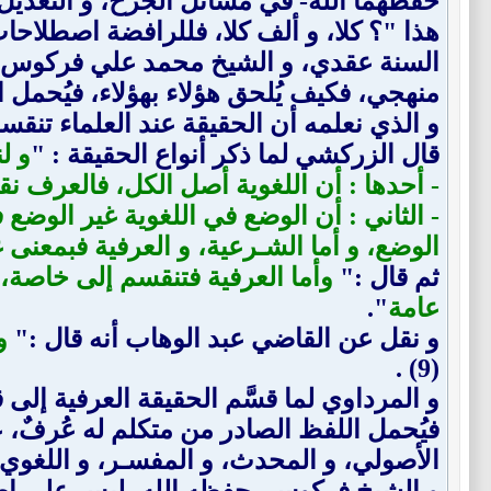
حفظهما الله- في مسائل الجرح، و التعدي
هذا "؟ كلا، و ألف كلا، فللرافضة اصطلاحا
السنة عقدي، و الشيخ محمد علي فركوس لما 
منهجي، فكيف يُلحق هؤلاء بهؤلاء، فيُحمل 
و الذي نعلمه أن الحقيقة عند العلماء تنقس
قال الزركشي لما ذكر أنواع الحقيقة : "
و لن
- أحدها : أن اللغوية أصل الكل، فالعرف نق
- الثاني : أن الوضع في اللغوية غير الوضع 
الوضع، و أما الشـرعية، و العرفية فبمعنى 
ثم قال :"
وأما العرفية فتنقسم إلى خاصة،
عامة
".
و نقل عن القاضي عبد الوهاب أنه قال :"
و
(9) .
و المرداوي لما قسَّم الحقيقة العرفية إلى
فيُحمل اللفظ الصادر من متكلم له عُرفٌ، ع
الأصولي، و المحدث، و المفسـر، و اللغوي، و 
و الشيخ فركوس -حفظه الله- ليس على اصطلا