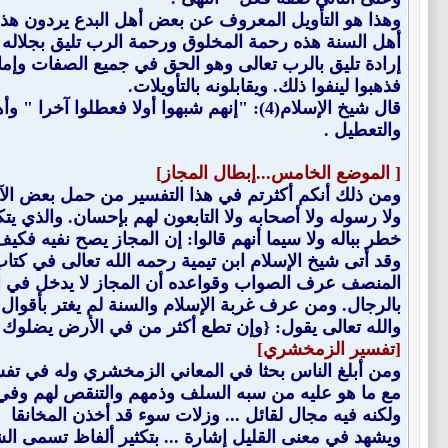
وهذا هو التأويل المعروف عن بعض أهل البدع يردون هذه ا
أهل السنة هذه رحمة المخلوق ورحمة الرب تليق بجلاله لا
إرادة تليق بالرب تعالى وهو الحق في جميع الصفات وإما أ
فذهبوا لينفوا ذلك. ويقابلونه بالتأويلات.
قال شيخ الإسلام(4): "إنهم شبهوا أولا فع
والتعطيل .
[ الموضع الخامس...إبطال المجاز]
ومن ذلك أنكم أكثرتم في هذا التفسير من حمل بعض الآي
ولا رسوله ولا أصحابه ولا التابعون لهم بإحسان. والذي ي
خطر بباله ولا سيما أنهم قالوا: إن المجاز يصح نفيه فكي
وقد أتى شيخ الإسلام ابن تيمية رحمه الله تعالى في كتاب
المنصف عرف الصواب وقواعده أن المجاز لا يدخل في الن
بالرجال. ومن عرف غربة الإسلام والسنة لم يغتر بأقوال
والله تعالى يقول: {وإن تطع أكثر من في الأرض يضلوك عن سب
[تفسير الزمخشري]
ومن أبلغ الناس بحثا في المعاني الزمخشري وله في تفس
مع ما هو عليه من سبه السلف وذمهم والتنقص لهم وفي ت
ولكنه فيه مجال لقائل ... وزلات سوء قد أخذن المخانقا
ويشهد في معنى القليل إشارة ... بتكثير ألفاظ تسمى ال