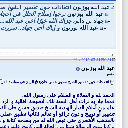
عبد الله بوزنون
انتقادات حول تفسير الشيخ صد
عبد الله بوزنون
نرجوا إصلاح الخلل في أحجام
جهاد بن دالي
جزاك الله خيرًا أخي عبد الله...
عبد الله بوزنون
و إياك أخي جهاد.. سررت..
1
#
31 May 2015, 05:34 PM
عبد الله بوزنون
عضو
انتقادات حول تفسير الشيخ صديق حسن خان[فتحُ البيان في مقاصد القرآن]..
الحمد لله و الصلاة و الس
لام على رسول الله:
فمما جاد به تراث أهل السنة تلك النصيحة الغالية و الر
علم من أعلام الديار الهندية الشيخ صديق حسن خان القنو
تشهير أو توبيخ و دون ترافع أو تعالم فكأنها تطبيق عمل
بالمذهب الأشعري حتى قيض الله له من ينصحه كتابة و مشا
...كما بينت الرسالة شيئا من الحالة التي كانت عليها دعو