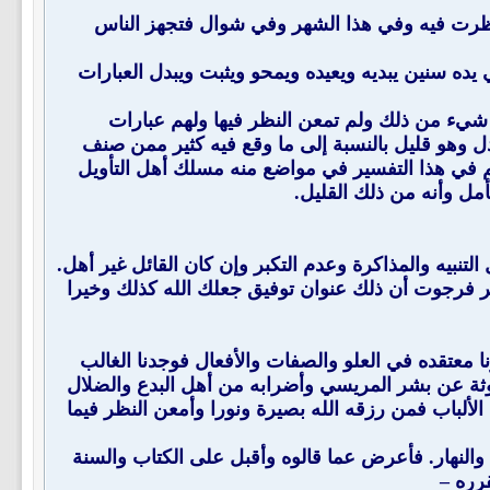
هذا التفسير العظيم وصل إلينا في شعبان سنة سبع وتسعين ومائتين وألف 1297 هجرية فنظرت فيه وفي هذا الشهر وفي شوال فتجهز الناس
ده سنين يبديه ويعيده ويمحو ويثبت ويبدل العبارات
شيء من ذلك ولم تمعن النظر فيها ولهم عبارات
ل وهو قليل بالنسبة إلى ما وقع فيه كثير ممن صنف
م في هذا التفسير في مواضع منه مسلك أهل التأويل
مل وأنه من ذلك القليل.
لتنبيه والمذاكرة وعدم التكبر وإن كان القائل غير أهل.
ر فرجوت أن ذلك عنوان توفيق جعلك الله كذلك وخيرا
ا معتقده في العلو والصفات والأفعال فوجدنا الغالب
وروثة عن بشر المريسي وأضرابه من أهل البدع والضلال
ألباب فمن رزقه الله بصيرة ونورا وأمعن النظر فيما
 والنهار. فأعرض عما قالوه وأقبل على الكتاب والسنة
رره –