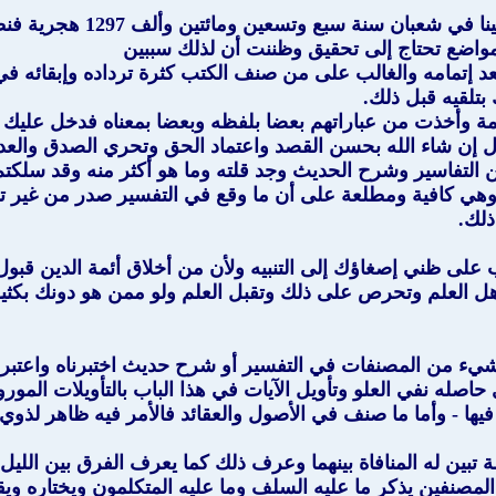
ولنا مقصد رابع مهم وهو أن 
واضع تحتاج إلى تحقيق وظننت أن لذلك سببين
 إتمامه والغالب على من صنف الكتب كثرة ترداده وإبقائه في ي
تلقيه قبل ذلك.
مة وأخذت من عباراتهم بعضا بلفظه وبعضا بمعناه فدخل عليك 
ل إن شاء الله بحسن القصد واعتماد الحق وتحري الصدق والعد
 التفاسير وشرح الحديث وجد قلته وما هو أكثر منه وقد سلكت
 وهي كافية ومطلعة على أن ما وقع في التفسير صدر من غير تأ
ذلك.
 على ظني إصغاؤك إلى التنبيه ولأن من أخلاق أئمة الدين قبول ا
هل العلم وتحرص على ذلك وتقبل العلم ولو ممن هو دونك بكثي
ا شيء من المصنفات في التفسير أو شرح حديث اختبرناه واعتبرن
حاصله نفي العلو وتأويل الآيات في هذا الباب بالتأويلات الم
- وأما ما صنف في الأصول والعقائد فالأمر فيه ظاهر لذوي ال
تبين له المنافاة بينهما وعرف ذلك كما يعرف الفرق بين الليل
المصنفين يذكر ما عليه السلف وما عليه المتكلمون ويختاره ويق