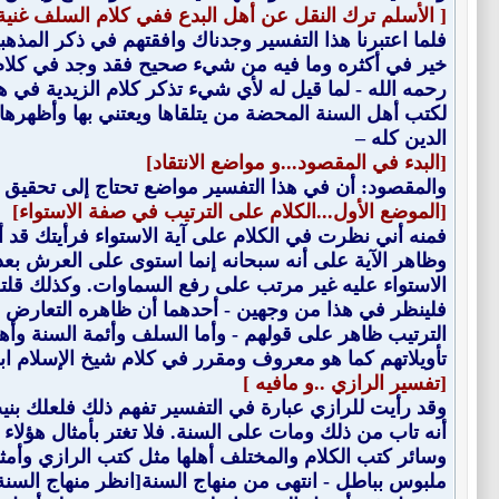
[ الأسلم ترك النقل عن أهل البدع ففي كلام السلف غنية 
فلما اعتبرنا هذا التفسير وجدناك وافقتهم في ذكر المذه
خير في أكثره وما فيه من شيء صحيح فقد وجد في كلام ا
رحمه الله - لما قيل له لأي شيء تذكر كلام الزيدية في
لكتب أهل السنة المحضة من يتلقاها ويعتني بها وأظهرها 
الدين كله –
[البدء في المقصود...و مواضع الانتقاد]
والمقصود: أن في هذا التفسير مواضع تحتاج إلى تحقيق 
[الموضع الأول...الكلام على الترتيب في صفة الاستواء]
فمنه أني نظرت في الكلام على آية الاستواء فرأيتك قد أ
وظاهر الآية على أنه سبحانه إنما استوى على العرش بعد
الاستواء عليه غير مرتب على رفع السماوات. وكذلك قلت
فلينظر في هذا من وجهين - أحدهما أن ظاهره التعارض - ال
تأويلاتهم كما هو معروف ومقرر في كلام شيخ الإسلام اب
[تفسير الرازي ..و مافيه ]
وقد رأيت للرازي عبارة في التفسير تفهم ذلك فلعلك بني
أنه تاب من ذلك ومات على السنة. فلا تغتر بأمثال هؤلاء
وسائر كتب الكلام والمختلف أهلها مثل كتب الرازي وأمثا
ملبوس بباطل - انتهى من منهاج السنة[انظر منهاج السنة(5/434) ]وقد قال بعض العلماء (2) في المحص