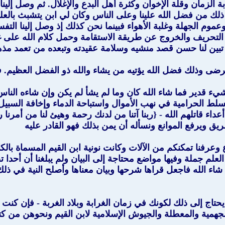
لزمان وقلة الإخوان وكثرة أهل البدع والإغلال. ثم وصل إلينا
ن ذلك من فضل الله علينا وعلى الناس وكان لي ابن يتشبث بال
وم الجهلة وغلبة الأهواء فبينما نحن كذلك إذ وصل إلينا التفسي
من التحريف والخروج عن طريقة الاستقامة وحمل كلام الله على 
تبين لنا حسن قصد منشيه وسلامة عقيدته وتبعده من تعمد مذه
ويرضى وذلك فضل الله يؤتيه من يشاء والله ذو الفضل العظيم. ف
ء قدير فما شاء الله كان وما لم يشأ لم يكن وإن شاءه الناس
لط الحرامية في نهب الأموال واستباحة الدماء وإخافة السبيل
يق ويرفع الموانع ونسأله أن يمن بذلك فهو القادر عليه
وعرفنا تمكنكم من الآلات وكانت نونية ابن القيم المسماة بالكافية
 العلم جملة وفيها مواضع محتاجة إلى البيان ولم يبلغنا أن أ
الله فاجعل قراها شرحها وبيان معناها وأصلح النية في ذلك تك
ك يحتاج إلى ذلك لكونك في زمان الغرابة وبلاد الغربة - فإن كن
همية والمعطلة والجيوش الإسلامية لابن القيم ونحوهن من كتبه