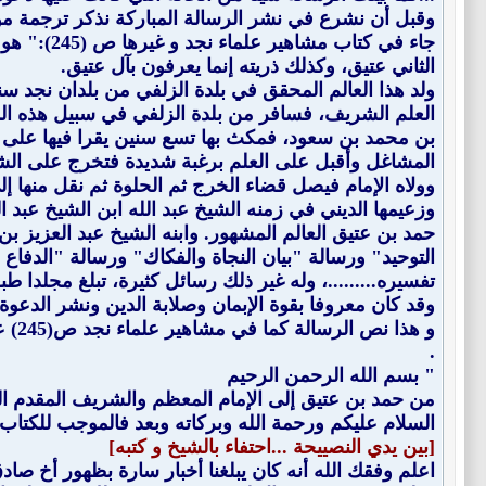
وقبل أن نشرع في نشر الرسالة المباركة نذكر ترجمة مو
جاء في كت
الثاني عتيق، وكذلك ذريته إنما يعرفون بآل عتيق.
ولد هذا العالم المحقق في بلدة الزلفي من بلدان نجد
العلم الشريف، فسافر من بلدة الزلفي في سبيل هذه ال
بن محمد بن سعود، فمكث بها تسع سنين يقرا فيها على 
المشاغل وأقبل على العلم برغبة شديدة فتخرج على الشي
وولاه الإمام فيصل قضاء الخرج ثم الحلوة ثم نقل منها إ
حمد بن عتيق العالم المشهور. وابنه الشيخ عبد العزيز ب
التوحيد" ورسالة "بيان النجاة والفكاك" ورسالة "الدفا
تفسيره.........، وله غير ذلك رسائل كثيرة، تبلغ مجلدا
وقد كان معروفا بقوة الإبمان وصلابة الدين ونشر الدعوة، توفي سنة 1306هـ ألف وثلاثمائة وستة من الهجرة في بلدة الأ
و ه
.
" بسم الله الرحمن الرحيم
من حمد بن عتيق إلى الإمام المعظم والشريف المقدم ا
السلام عليكم ورحمة الله وبركاته وبعد فالموجب للكتاب إ
[بين يدي النصييحة ...احتفاء بالشيخ و كتبه]
اعلم وفقك الله أنه كان يبلغنا أخبار سارة بظهور أخ ص