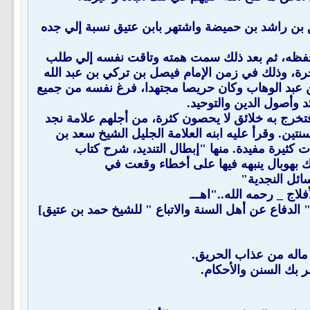
علي بن محمد بن عتيق بن راشد بن حميضة واشتهر بابن عتيق نسبة إلي جده
ى حفظه، ثم بعد ذلك سمت همته وتاقت نفسه إلي طلب
ة، وذلك في زمن الإمام فيصل بن تركي بن عبد الله
 عبد الوهاب وكان حريصا مجتهدا، فرغ نفسه من جميع
 وأصول الدين والتوحيد.
فتخرج به خلائق لا يحصون كثرة، من أجلهم علامة نجد
شيخ عبد اللطيف، رحل إليه في بلدة الأفلاج عام 1294هـ. وقرأ عليه مدة سنتين. وقرأ عليه ابنه العلامة الجليل الشيخ سعد بن
 كثيرة مفيدة. منها "إبطال التنديد، شرح كتاب
ك بهوبال ينبهه فيها على أخطاء وقعت في
ائل النجدية"
ت أيضا في آخر رسالة " الدفاع عن أهل السنة والاتباع " للشيخ حمد بن عتيق]
ماله من عذاب الحريق.
ر بك السنن والأحكام.