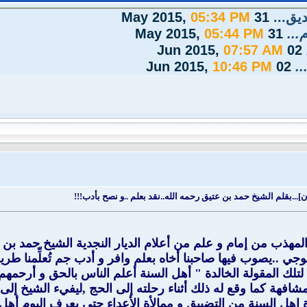
يق...
31 May 2015,
05:34 PM
...
31 May 2015,
05:44 PM
07:57 AM
02 Jun 2015,
.
02 Jun 2015,
10:46 PM
.بقلم الشيخ حمد بن عتيق رحمه الله..نقد بعلم ..و نصح بأدب!!!
د المهذب من إمام و علم من أعلام الديار النجدية الشيخ حمد ب
جي ..يصوب فيها صاحبنا أخاه بعلم وافر و أدب جم تُعلِّمنا ط
ي لتلك المقولة الخالدة " أهل السنة أعلم الناس بالحق و أرحم
فهة كما وقع له ذلك أثناء رحلته إلى الحج ,ليفيء الشيخ إلى 
ة اهل السنة من التضييق و ممالأة الأعداء حتى يعرف اليوم أهل ا