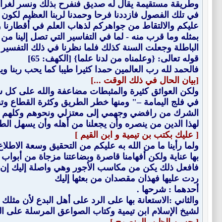
وطريقة مستقيمة يقال له صديق فنفرح بذلك ونسر لغرابة ا
في تلك الفصول فازددنا فرحا وحمدنا لربنا العظيم لكو
عليكم والالتقاط من جواهركم لذهاب العلم في أقطارنا وعم
بمثله وما قرب منه - لما في التفاسير التي تصل إلينا 
الباطلة وجعلت السنة كذلك فلما نظرنا في ذلك التفسير 
قوله تعالى: {وعلمناه من لدنا علما} [الكهف: 65]
فالحمد لله رب العالمين حمدا كثيرا طيبا كما يحب ربنا 
[بيان الحال في ذلك الوقت ...]
ولكن العوائق كثيرة والمثبطات مضاعفة والله على كل شي
في فلج اليمامة –" ومنها خطر الطريق وكثرة القطاع وتس
لهذا الدين من ينصره وأن يجعلنا من أهله وأن يسهل الطر
[ عليك بكتب بن تيمية و ابن القيم ]
ولما رأينا ما من الله به عليكم من التحقيق وسعة الاطلاع 
بها عناية ولكن أفهامنا قاصرة وبضاعتنا مزجاة من أبواب
فافعل ذلك يكن من مكاسب الأجور وهي واصلة إليك إن شاء 
ردت عليها فهذان مقصدان من بعثها إليك
أحدهما : شرحها .
والثاني :الاستعانة بها على الرد على أهل البدع لأن مثل
لشيخ الإسلام ابن تيمية وكتاب الصواعق المرسلة على الج
[ حسن الظن بالمنصوح ]