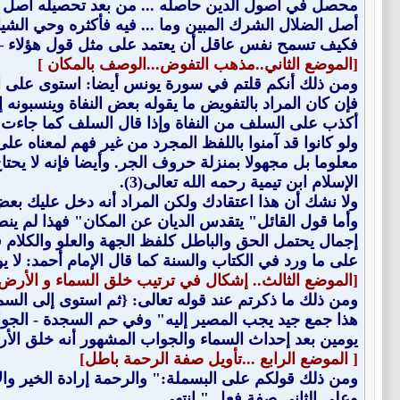
محصل في أصول الدين حاصله ... من بعد تحصيله أصل بل
أصل الضلال الشرك المبين وما ... فيه فأكثره وحي الشي
فكيف تسمح نفس عاقل أن يعتمد على مثل قول هؤلاء –
[الموضع الثاني..مذهب التفوض...الوصف بالمكان ]
ومن ذلك أنكم قلتم في سورة يونس أيضا: استوى على ال
فإن كان المراد بالتفويض ما يقوله بعض النفاة وينسبونه إل
أكذب على السلف من النفاة وإذا قال السلف كما جاءت بلا
ولو كانوا قد آمنوا باللفظ المجرد من غير فهم لمعناه على
معلوما بل مجهولا بمنزلة حروف الجر. وأيضا فإنه لا يحتا
الإسلام ابن تيمية رحمه الله تعالى(3).
ولا نشك أن هذا اعتقادك ولكن المراد أنه دخل عليك بعض 
وأما قول القائل" يتقدس الديان عن المكان" فهذا لم ين
إجمال يحتمل الحق والباطل كلفظ الجهة والعلو والكلام 
على ما ورد في الكتاب والسنة كما قال الإمام أحمد: لا 
[الموضع الثالث.. إشكال في ترتيب خلق السماء و الأرض 
هذا جمع جيد يجب المصير إليه" وفي حم السجدة - الجوا
يومين بعد إحداث السماء والجواب المشهور أنه خلق الأر
[ الموضع الرابع ...تأويل صفة الرحمة باطل]
ومن ذلك قولكم على البسملة:" والرحمة إرادة الخير وا
وعلى الثاني صفة فعل " انتهى .