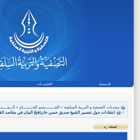
الرئيسية
التعليمـــات
منتديات التصفية و التربية السلفية
»
القــــــــسم العــــــــام
»
الــمــــنــ
انتقادات حول تفسير الشيخ صديق حسن خان[فتحُ البيان في مقاصد القرآن