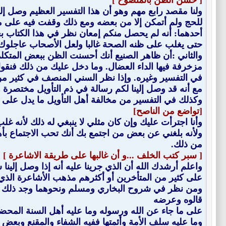
للحج ولم أتمكن إلا من بعضه ومع ذلك وقفت فيه على م
أحدهما: أنه لم يحصل منكم إمعان نظر في هذا الكتاب بعد
حتى يغلب على ظنه الصحة غالبا ولعل الأصحاب عاجلوك ب
والثاني :أن ظاهر الصنيع أنك أحسنت الظن ببعض المتكل
مزخرفة فيها الداء العضال. وما دخل عليك من ذلك فنقو
في التفسير وغيره. وإذا نظر السني المنصف في كثير من
مع أنه قد وصل إلينا لكم رسالة في ذم التأويل مختصرة
وكذلك في التفسير من مخالفة أهل التأويل ما يدل على 
[تواضع من الناصح]
وأنا اجترأت عليك وإن كان مثلي لا ينبغي له ذلك لأنه غلب
ولأنه بلغني عن بعض من اجتمع بك أنك تحب الاجتماع بأ
من ذلك.
[ سبر كتب الخلف ...و أن غالبها على طريقة الاشاعرة ]
واعلم أرشدك الله أن الذي جرينا عليه أنه إذا وصل إلين
على كثير من المتأخرين أو أكثرهم مذهب الأشاعرة الذي 
ومن نظر في شروح البخاري ومسلم ونحوهما وجد ذلك فيها 
قالوه وعرضه
على ما جاء عن الله ورسوله وما عليه أهل السنة المحضة 
وما عليه سلف الأمة وأئمتها ففيه الشفاء والمقنع وبعض 