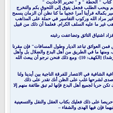
 كتاب " الحطة " و " تحرير الأحاديث "
علم ويحب الطلب فجعل يتوق إلى اللحوق بكم والتخرج
ر بكماله فرأينا أمرا عجيبا ما كنا نظن أن الزمان يسمح
غير مراد الله وركوب التفاسير في حملة على المذاهب
ب غير ما عليه السلف الكرام. فعلمنا أن ذلك من قبيل
زاد اشتياق التائق وتضاعفت رغبته
 فمن العوائق تباعد الديار وطول المسافات" فإن مقرنا
، ومنها ما في الطريق من أهل البدع والضلال بل وأهل
الشرك من رافضي وجهمي إلى معتزلي ونحوهم وكلهم أعداء قاتلهم الله - {ربنا آتنا من لدنك رحمة وهيئ لنا من أمرنا رشدا} [الكهف: 10]- ومع ذلك فنحن نرجو أن يبعث الله
 الشافية في الانتصار للفرقة الناجية بين أيدينا ولنا
حدا تصدى لشرحها غلب على الظن أنك تقدر على ذلك
ن حربا لجميع أهل البدع فإنها لم تبق طائفة منهم إلا
ت حريصا على ذلك فعليك بكتاب العقل والنقل والتسعينية
ما فإن فيها الهدى والشفاء –