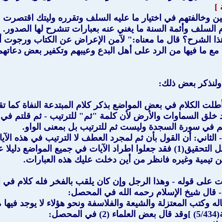
]
بين وخالفتهم في اختيار ما عليه السلف وتقرره وليتك اقتصرت ع
لسلف وأئمة السنة ما يغني عنه بعبارات تنشرح لها الصدور. 
 هذا الشرح؟ قال ما معناه:" لآمن الإعراض عن الكتاب ورجوت أ
مع ما فيها من الرد على أهل البدع وعيبهم وتكفير بعض دعاتهم
ولنذكر بعض ذلك:
طلت الكلام في بعض المواضع بذكر كلام المبتدعة النفاة كما تق
 خلق السماوات والأرض لأن كلمة "ثم" للترتيب - ثم قلتم في س
م في سورة السجدة وليست ثم للترتيب بل بمعنى الواو.
ثاني: أن القول بأن ثم لمجرد العطف لا الترتيب في هذه الآيات
الترتيب ظاهر على قولهم - وأما السلف وأئمة السنة وأهل التحقيق(1) فقد جعلوا اطر
ن تيمية وغيره فانظر من أين دخلت عليك هذه العبارات.
ت على قوله - وهذا الرجل وإن كان يلقب بالفخر فله كلام في ا
 - قال شيخ الإسلام رحمه الله في المحصل:
له وكتب المعتزلة والشيعة والفلاسفة ونحو هؤلاء لا يوجد فيها
ل: