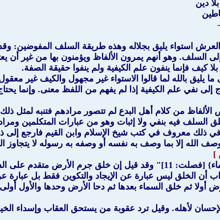
ا دين
اطين
عرش استواء يليق بجلاله وهذه طريقة السلف المفوضين: وقد ت
ى السلف. وهو أنهم يمرون الألفاظ ويؤمنون بها من غير أن يعتقدو
 كيف فإنما ينفون علم الكيفية ولم ينفوا حقيقة الصفة.
 ما يليق بالله لما قالوا الاستواء غير مجهول والكيف غير معقول
ج إلى نفي علم الكيفية إذا لم يفهم من اللفظ معنى. وإنما يحتا
الألفاظ من كلام أهل البدع لم تتصور مرادهم فتنبه لمثل ذلك.
طق السلف فيه بنفي ولا إثبات وهو من عبارات المتكلمين ومراد
في ذلك معروف في كتب شيخ الإسلام وابن القيم فارجع إلى ذلك
يوصف الله إلا بما وصف به نفسه أو وصفه به رسوله لا يتجاوز ا
]
ومن ذلك ما ذكرتم عند قوله تعالى: {ثم استوى إلى السماء} [فصلت: 11]" وقد 
ب أن الخلق ليس عبارة عن الإيجاد والتكوين فقط بل عبارة ع
ض أولا ثم خلق السماء بعدها ثم دحا الأرض وحدها والأول أولى
لإحسان لأهله. وقيل ترد عقوبة من يستحق العقاب وإسداء الخي