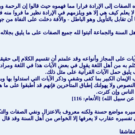
لصفات إلى الإرادة فرارا مما فهموه حيث قالوا إن الرحمة ورقة
 يعلم كيف هي إلا هو ويلزمهم في الإرادة نظير ما فروا منه ف
ن تقابل بالتأويل وهو الباطل - والآفة دخلت على النفاة من جه
طلوا آخرا " وأهل السنة والجماعة أثبتوا لله جميع الصفات على ما يليق
ات على المجاز وأنواعه وقد علمتم أن تقسيم الكلام إلى حقيق
تكلم به من أهل اللغة يقول في بعض الآيات هذا في اللغة ومراده 
ف يليق حمل الآيات القرآنية على مثل ذلك.
 الإيمان الكبير بما كفى وشفى وذكر الآيات التي استدلوا بها و
صوص ولا يهولنك إطباق المتأخرين فإنهم قد أطبقوا على ما هو
 الناس وإن كثرت.
يل الله} [الأنعام: 116]
يره مواضع حسنة ولكنه معروف بالاعتزال ونفي الصفات والتكلف
فسيره عقارب لا يعرفها إلا الخواص من أهل السنة وقد قال ف
شقاشقا