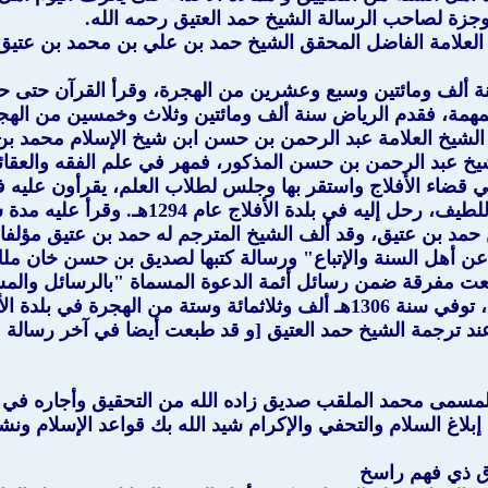
جزة لصاحب الرسالة الشيخ حمد العتيق رحمه الله.
اب مشاهير علماء نجد و غيرها ص (245):" هو العلامة الفاضل المحقق الشيخ حمد بن 
 سنة ألف ومائتين وسبع وعشرين من الهجرة، وقرأ القرآن حت
مهمة، فقدم الرياض سنة ألف ومائتين وثلاث وخمسين من الهجر
الشيخ العلامة عبد الرحمن بن حسن ابن شيخ الإسلام محمد بن
خ عبد الرحمن بن حسن المذكور، فمهر في علم الفقه والعقائد
لي قضاء الأفلاج واستقر بها وجلس لطلاب العلم، يقرأون عليه 
وزعيمها الديني في زمنه الشيخ عبد الله ابن ال
ن حمد بن عتيق، وقد ألف الشيخ المترجم له حمد بن عتيق مؤلفات
ع عن أهل السنة والإتباع" ورسالة كتبها لصديق بن حسن خان مل
 طبعت مفرقة ضمن رسائل أئمة الدعوة المسماة "بالرسائل والمس
فلاج _ رحمه الله.."اهـــ
ذا نص الرسالة كما في مشاهير علماء نجد ص(245) عند ترجمة الشيخ حمد العتيق [و قد طبع
لمسمى محمد الملقب صديق زاده الله من التحقيق وأجاره في 
بلاغ السلام والتحفي والإكرام شيد الله بك قواعد الإسلام ونش
ادق ذي فهم راسخ