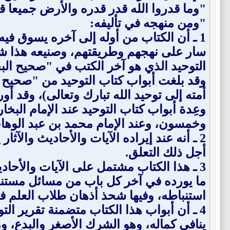
"وما قدروا الله قدر قدره والأرض جميعا قبض
"ومن منهجه في تأليفه:
1 ـ أن الكتاب من أوله إلى آخره يسوق في
سار على نهجهم وطريقتهم، وصنيعه هذا شبيه
التوحيد الذي هو آخر الكتب في "صحيح البخ
وقد بلغت أبواب كتاب التوحيد من "صحيح الب
أمته إلى توحيد الله تبارك وتعالى)، وقد أو
وعِدة أبواب كتاب التوحيد عند الإمام البخ
وخمسون، وعند الإمام محمد بن عبد الوه
2 ـ أنه عند إيراده الآيات والأحاديث والآثار
أجل ذلك التعلق.
3 ـ هذا الكتاب مشتمل على الآيات والأحادي
ما يورده في آخر كل باب من مسائل مستنبطة
استنباطه، وفيها شحذ أذهان طلاب العلم ف
4 ـ أن أبواب هذا الكتاب متضمنة تقرير التو
ينافي كماله، وهو الشرك الأصغر والبدع، و