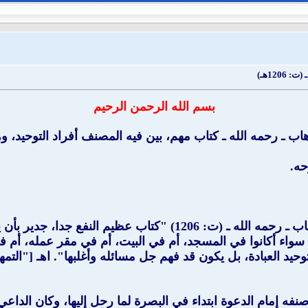
120هـ)
بسم الله الرحمن الرحيم
هاب ـ رحمه الله ـ كتاب مهم، بين فيه المصنف أفراد التوحيد، 
حه.
(كتاب التوحيد) الذي ألفه شيخ الإسلام محمد بن عبد الوهاب ـ رحمه ال
، سواء أكانوا في المسجد، أم في البيت، أم في مقر عمله، أم 
يد العبادة، بل يكون قد فهم جل مسائله وأغلبها". اهـ ["التمه
نفه إمام الدعوة ابتداء في البصرة لما رحل إليها، وكان الداعي