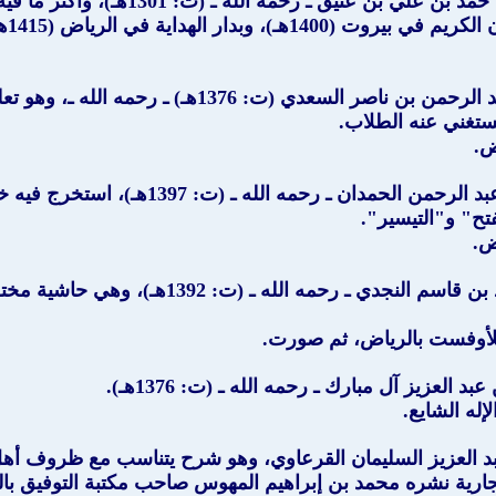
ي بن عتيق ـ رحمه الله ـ (ت: 1301هـ)، وأكثر ما فيه من "التيسير".
طبع
" للشيخ العلامة عبد الرحمن بن ناصر السع
يستغني عنه الطلاب.
ض.
" للشيخ سليمان بن عبد الرحمن الحم
تح" و"التيسير".
ض.
" للشيخ عبد الرحمن بن محمد بن قاسم ال
 العزيز آل مبارك ـ رحمه الله ـ (ت: 1376هـ).
د العزيز السليمان القرعاوي، وهو شرح يتناسب مع ظروف أه