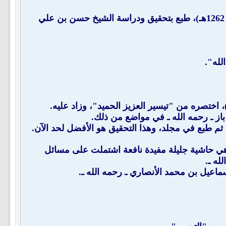
": للشيخ عبد الهادي بن محمد بن عبد الهادي البكري العجيلي رحمه الله (ت: 1262هـ)، طبع بتحقيق ودراسة الشيخ حسن بن علي
لله".
باز ـ رحمه الله ـ في مواضع من ذلك.
وهي حاشية جليلة مفيدة نافعة اشتملت على مسائل
له ـ.