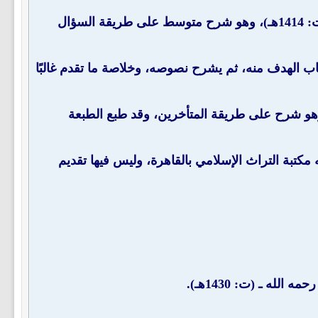
" للشيخ عبد الله بن جار الله بن إبراهيم الجار الله ـ رحمه الله ـ (ت: 1414هـ)، وهو شرح متوسط على طريقة السؤال
باب الهدف منه، ثم يشرح نصوصه، وخلاصة ما تقدم غالبًا
الرحمن بن حمد بن محمد الجطيلي ـ رحمه الله ـ (ت: 1406هـ)، وهو شرح على طريقة المتأخرين، وقد طبع الطبعة
عزيز بن عبد الله بن باز ـ رحمه الله ـ (ت: 1419هـ)، نشرته مكتبة التراث الإسلامي بالقاهرة، وليس فيها تقديم
لله ـ (ت: 1430هـ).