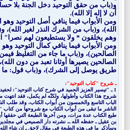
و(باب من حقق التوحيد دخل الجنة بلا حساب 
أن لا إله إلا الله).
ومن الأبواب فيما ينافي أصل التوحيد وهو 
الله)، و(باب من الشرك النذر لغير الله)، و
وهم يخلقون * ولا يستطيعون لهم نصرا" الآية
ومن الأبواب فيما ينافي كمال التوحيد وهو
الصالحين)، و(باب ما جاء من التغليظ فيمن 
الصالحين يصيرها أوثانا تعبد من دون الله
طريق يوصل إلى الشرك)، و(باب قول: ما شاء
ـ شروح "كتاب التوحيد":
1 ـ "
تيسير العزيز الحميد في شرح كتاب التوحيد
شروح هذا الكتاب وأطولها، ولكنّه لم يكمل، فقد انتهت 
الباب التاسع والخمسون من أبواب الكتاب، وقد طلب النا
الناشر ما تبقى من أبواب الكتاب مع شروحها من كتاب "ف
طبع الكتاب عدة مرات، ومن آخرها الطبعة التي حققها أبو
بن عقيل ـ حفظه الله ـ، نشرته دار الصميعي في مجلدين
وسأذكر ما في هذه الطبعة في مقال لاحق ـ إن شاء الله ـ