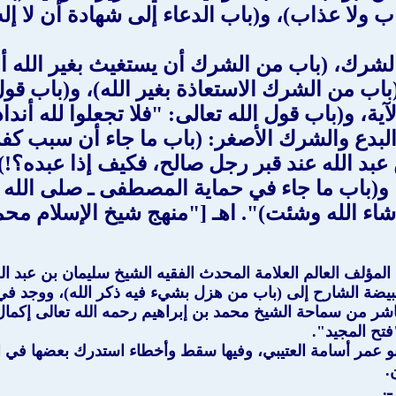
ولا عذاب)، و(باب الدعاء إلى شهادة أن لا إله 
الشرك، (باب من الشرك أن يستغيث بغير الله أو 
(باب من الشرك الاستعاذة بغير الله)، و(باب قول
، و(باب قول الله تعالى: "فلا تجعلوا لله أنداد
 البدع والشرك الأصغر: (باب ما جاء أن سبب كفر
عبد الله عند قبر رجل صالح، فكيف إذا عبده؟!)،
)، و(باب ما جاء في حماية المصطفى ـ صلى الله
 الله وشئت)". اهـ ["منهج شيخ الإسلام محمد 
مبيضة الشارح إلى (باب من هزل بشيء فيه ذكر الله)، ووجد في
شر من سماحة الشيخ محمد بن إبراهيم رحمه الله تعالى إكمال ش
تح المجيد".
 عمر أسامة العتيبي، وفيها سقط وأخطاء استدرك بعضها في الطبعة
.
.