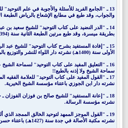
13 ـ "
الجامع الفريد للأسئلة والأجوبة في علم التوحيد
والجواب، وقد طبع في مطابع الإشعاع بالرياض الطبعة الأولى سن
14 ـ "
الدر النضيد على كتاب التوحيد
" للشيخ سعيد بن عبد 
بطريقة ميسرة، وقد طبع مرتين الطبعة الثانية سنة (1394هـ).
15 ـ "
إفادة المستفيد بشرح كتاب التوحيد
الأولى سنة (1400هـ) نشرته دار اللواء للنشر والتوزيع بالرياض.
16 ـ "
التعليق المفيد على كتاب التوحيد
سماحة الشيخ ولا إذنه بالطبع!!
17 ـ "القول المفيد على كتاب التوحيد" للعلامة الفقيه المفسر محمد بن صالح العثيمين ـ رحمه الله ـ (ت: 1421هـ).
نشرته دار ابن الجوزي باعتناء مؤسسة الشيخ الخيرية.
18 ـ "
إعانة المستفيد
" للشيخ صالح بن فوزان الفوزان ـ ح
نشرته مؤسسة الرسالة.
19 ـ "
القول الموجز الممهد لتوحيد الخالق الممجد الذي أ
نشرته مكتبة الأصالة في جدة سنة (1427هـ) باعتناء حسن بن منصور الدغريري.