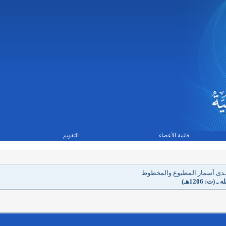
قائمة الأعضاء
التقويم
تــدى أسمار المطبوع والمخطوط
 1206هـ)