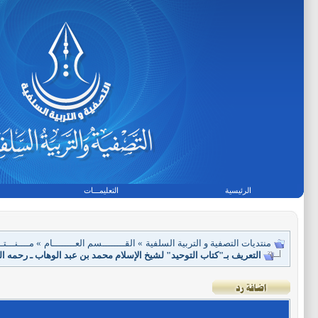
الرئيسية
التعليمـــات
منتديات التصفية و التربية السلفية
»
القــــــــسم العــــــــام
»
مــــنـــ
التعريف بـ"كتاب التوحيد" لشيخ الإسلام محمد بن عبد الوهاب ـ رحمه الله ـ (ت: