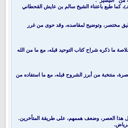
 بعناية الشيخ إسماعيل بن سعد بن عتيق، بدار القرآن الكريم في بيروت (1400هـ)، وبدار الهداية في الرياض (1415هـ)، كما طبع باعتناء الشيخ سالم بن عايش القحطاني
دي (ت: 1376هـ) ـ رحمه الله ـ، وهو تعليق مختصر، وتوضيح لمقاصده، وقد حوى من غرر
دان ـ رحمه الله ـ (ت: 1397هـ)، استخرج فيه خلاصة ما ذكره شراح كتاب التوحيد قبله، مع ما من الله
نجدي ـ رحمه الله ـ (ت: 1392هـ)، وهي حاشية مختصرة، منتخبة من أبرز الشروح قبله، مع ما استفاده من
ل هذا العصر، وضعف هممهم، على طريقة المتأخرين.