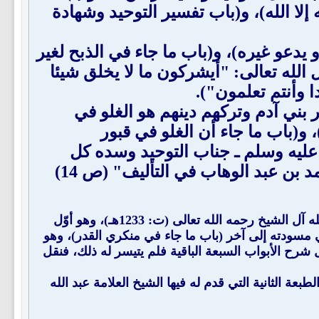
إلا الله)، و(باب تفسير التوحيد وشهادة
يدعو غيره)، و(باب ما جاء في الذبح لغير
 الله تعالى: "أيشركون ما لا يخلق شيئا
ا وأنتم تعلمون").
 بني آدم وتركهم دينهم هو الغلو في
 و(باب ما جاء أن الغلو في قبور
 عليه وسلم ـ جناب التوحيد وسده كل
بن عبد الوهاب في التأليف" (ص 14)
": لحفيد المؤلف العالم العلامة المحدث الفقيه الشيخ سليمان بن عبد الله آل الشيخ رحمه الله تعالى (ت: 1233هـ)، وهو أوّل
 مسودته إلى آخر (باب ما جاء في منكري القدر)، وهو
رح الأبواب السبعة الباقية فلم يتيسر له ذلك، فنقل
 الثانية التي قدم له فيها الشيخ العلامة عبد الله