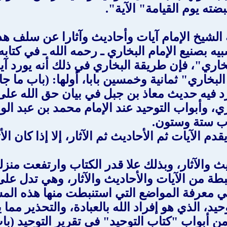
ته يوم القيامة" الآية".
ه الشيخ الإمام آيات وأحاديث وآثارا عن سلف 
 بصنيع الإمام البخاري ـ رحمه الله ـ في كتا
اري"، فإن طريقة البخاري في ذلك أنه يورد آيا
خاري" ثمانية وخمسين بابا، أولها: (باب ما جاء
رد فيه حديث معاذ بن جبل في بيان حق الله على 
اري، وأبواب التوحيد عند الإمام محمد بن عبد ا
اب ستة وستون.
 يقدم الآيات ثم الأحاديث ثم الآثار، إلا إذا كان ا
ث والآثار، وبذلك علا قدر الكتاب وارتفعت منزلت
 من الآيات والأحاديث والآثار، وهي تدل على 
ي معرفة المواضع التي استنبطت منها هذه المس
حيد، الذي هو إفراد الله بالعبادة، والتحذير مما
من أبواب "كتاب التوحيد" في تقرير التوحيد (ب