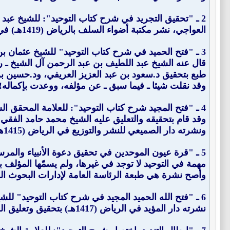
2 ـ "
تحقيق التجريد في شرح كتاب التوحيد
العواجي، نشر مكتبة أضواء السلف بالرياض (1419هـ) في مجلدين.
3 ـ "
فتح الحميد في شرح كتاب التوحيد
" للشيخ عثمان بن من
قال عنه الشيخ عبد اللطيف بن عبد الرحمن آل الشيخ ـ رحم
طبع بتحقيق د.سعود بن عبد العزيز العريفي، ود.حسين بن 
وقد نقلت شيئا ـ فيما سبق ـ عن مؤلفه، ووعدت بإكماله! 
4 ـ "
فتح المجيد شرح كتاب التوحيد
": للعلامة المحقق الشيخ عبد الرحمن
وقد قام بتحقيقه والتعليق عليه الشيخ محمد حامد الفقي ـ
ونشرته دار الصميعي للنشر والتوزيع في الرياض (1415هـ) بتحقيق الدكتور الوليد بن عبد الرحمن آل فريان في مجلدين، ثم طبع في مجلد، وهذا التحقيق هو الأفضل لحد الآن.
5 ـ "
قرة عيون الموحدين في تحقيق دعوة الأنبياء والمرس
مهمة في التوحيد لا توجد في غيرها، ولم يسمّها المؤلف بهذ
وأصح نشرة هي طبعة الرئاسة العامة لإدارات البحوث العلمية والإفتاء والدعوة والإرشاد سنة (4
6 ـ "
فتح الله الحميد المجيد في شرح كتاب التوحيد
" للش
نشرته دار المؤيد في الرياض (1417هـ) بتحقيق وتعليق العلامة بكر بن عبد الله أبو زيد ـ رحمه الله ـ.