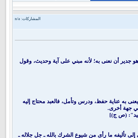
المشاركات: n/a
وهو جدير أن نعنى به؛ لأنه مبني على آية وحديث، وقول
له ـ (ت: 1206) "كتاب عظيم النفع جدا، جدير بأن يعنى به عناية حفظ، ودرس وتأمل، فالعبد محتاج إليه
في جهة أخرى.
يد": (ص ج)]
 إلى تأليفه ما رأى من شيوع الشرك بالله ـ جل جلاله ـ