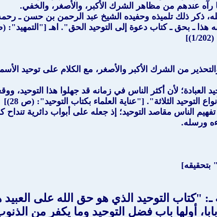
رآه عندهم من مظاهر الشرك الأكبر، والأصغر، والخفي.
ئله، ذكر ذلك تلميذه وحفيده الشيخ عبد الرحمن بن حسن ـ رحمه
به هذا ـ بحق ـ كتاب دعوة إلى التوحيد الحق". اهـ ["التمهيد"
]
 والتحذير من الشرك الأكبر والأصغر، مع الكلام على توحيد الأس
يد العبادة؛ لأن أكثر الناس في زمانه قد جهلوا هذا التوحيد، ووق
 التوحيد الثلاثة". ["عناية العلماء بكتاب التوحيد": (ص 28)]
يم الناس مقاصد التوحيد؛ إذ جعله على أبواب دائرية تنداح كل
اءه ورسله.
 بتحقيقه]
ـ: "كتاب التوحيد الذي هو حق الله على العبيد 
ا، أولها باب فضل التوحيد وما يكفر من الذنوب،