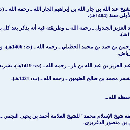
ة (1404هـ).
العزيز الجندول ـ رحمه الله ـ، وطريقته فيه أنه يذكر بعد كل 
" للشيخ عبد 
" لسماحة الشيخ عبد ال
فظه الله ـ.
لفه شيخ الإسلام محمد
" للشيخ العلامة أحمد بن يحيى النجمي ـ رحمه ا