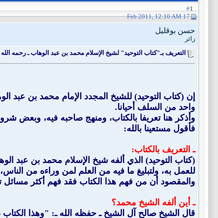
1
#
17 Feb 2011, 12:10 AM
حسن بوقليل
زائر
التعريف بـ"كتاب التوحيد" لشيخ الإسلام محمد بن عبد الوهاب ـ رحمه الله ـ (ت: 6
إن (كتاب التوحيد) للشيخ المجدد الإمام محمد بن عبد الو
واحد من السلف أحيانا.
وأذكر هنا تعريفا بالكتاب، ومنهج صاحبه فيه، وبعض شرو
فأقول مستعينا بالله:
ـ التعريف بالكتاب:
للعمل به، ولتبليغ ما فيه من العلم لمن وراءه من الناس
والمقصود أن من فهم هذا الكتاب فقد فهم أكثر مسائل توح
ـ أين ألفه الشيخ محمد؟
قال الشيخ صالح آل الشيخ ـ حفظه الله ـ: "وهذا الكتاب ص