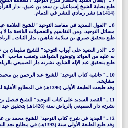
7 ـ "
إبطال التنديد باختصار شرح التوحيد
": للعلامة الشيخ حمد بن عل
(1414هـ) نشر رمادي للنشر في الدمام.
8 ـ "
القول السديد في مقاصد التوحيد
مسائل التوحيد، ومن التقاسيم والتفصيلات النافعة ما لا 
طبع بتحقيق صبري بن سلامة شاهين، بدار الثبات ـ الريا
9 ـ "
الدر النضيد على أبواب التوحيد
به عليه من الفوائد وتوضيح الشواهد، وتعقب صاحب "الف
طبع بتحقيق عبد الإله الشايع، نشرته دار الصميعي بالريا
10 ـ "
حاشية كتاب التوحيد
مشايخه.
وقد طبعت الطبعة الأولى (1396هـ) في المطابع الأهلية للأوفست بالرياض، ثم صورت.
11 ـ "
القصد السديد على كتاب التوحيد
" للشيخ فيصل بن عبد
نشرته دار الصميعي بالرياض سنة (1426هـ) بتحقيق عبد الإله الشايع.
12 ـ "
الجديد في شرح كتاب التوحيد
" للشيخ محمد بن عب
وقد طبع الطبعة الأولى سنة (1393هـ) في مطابع نجد التجارية نشره محمد بن إبراهيم المهوس صاحب مكتبة التوفيق بالرياض.