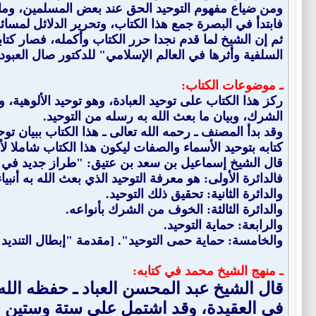
ومن ضياع مفهوم التوحيد الحق عند بعض المسلمين، وما 
فابتدأ في البصرة جمع هذا الكتاب، وتحرير الدلائل لمسا
ثم إن الشيخ لما قدم نجدا حرر الكتاب وأكمله، فصار كتا
السلفية وأثرها في العالم الإسلامي" للدكتور صال العبود (1/202)
ـ موضوعات الكتاب:
ركز هذا الكتاب على توحيد العبادة، وهو توحيد الألوهية،
الشرك، وبيان ما بعث الله به رسله من التوحيد.
وقد بدأ المصنف ـ رحمه الله تعالى ـ هذا الكتاب ببيان توح
كتابه بتوحيد الأسماء والصفات ليكون هذا الكتاب شاملا لأنواع
قال الشيخ إسماعيل بن سعد بن عتيق: "طراز جديد في تفه
فالدائرة الأولى: هو معرفة التوحيد الذي بعث الله به أنبي
والدائرة الثانية: تحقيق ذلك التوحيد.
والدائرة الثالثة: الخوف من الشرك بأنواعه.
والرابعة: حماية التوحيد.
والخامسة: حماية حمى التوحيد". [مقدمة "إبطال التنديد"
ـ منهج الشيخ محمد في كتابه:
قال الشيخ عبد المحسن العباد ـ حفظه الله 
في العقيدة، وقد اشتمل على ستة وستين باب