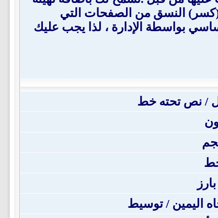
لن يتم ايقاف (كسر) النسق من الصفحات التي
قبل - المنتدى الأساسي بواسطة الإدارة ، لذا يجب عليك
 / نص تحته خط
ون
جم
خط
بارز
جاه اليمين / توسيط