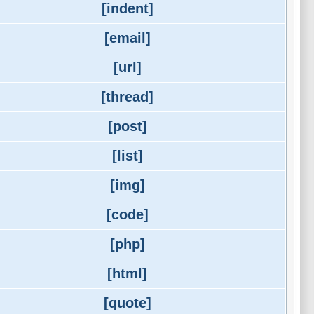
[indent]
[email]
[url]
[thread]
[post]
[list]
[img]
[code]
[php]
[html]
[quote]