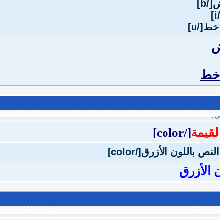
ض
 خط
ي .
لقيمة
[/color]
 الأزرق