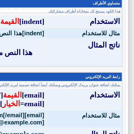
متساوي الأطراف
هذا الكود يسمح لك بمحاذاة أطراف مشاركتك.
الاستخدام
[indent]
القيمة
]
مثال للاستخدام
[indent]هذا النص متساوي الأطراف[/indent]
ناتج المثال
هذا النص 
رابط البريد الإلكتروني
يمكنك اضافة عنوان بريدك الإلكتروني ويمكنك أيضآ اضافة تسمية لبريد الإلكتر
الاستخدام
[email]
القيمة
email]
[email=
الخيار
]
[email]j.doe@example.com[/email]
مثال للاستخدام
[email=j.doe@example.com]اضغط هنا لمراسلتي بريدياً[/email]
@example.com