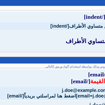
[/indent
متساوي الأطراف
وني وذلك بواسطة استخدام أكواد ورموز كالتالي .
[/
القيمة
[/email]
j.doe