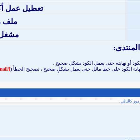
تعطيل عمل أكواد de
ملف 
مشغل p3
لمنتدى:
الكود أو نهايته حتى يعمل الكود بشكل صحيح .
اية الكود على خط مائل حتى يعمل بشكلٍ صحيح ، تصحيح الخطأ (
[/email]
ز كالتالي .