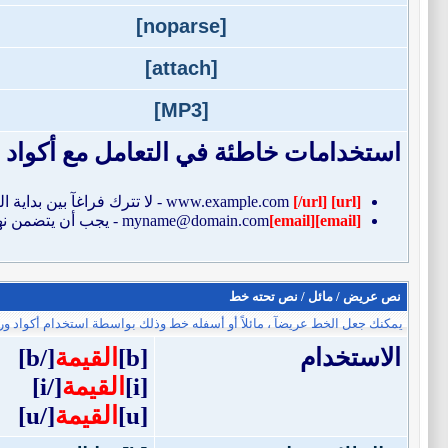
[noparse]
[attach]
[MP3]
استخدامات خاطئة في التعامل مع أكواد ا
[url]
www.example.com
[/url]
- لا تترك فراغآ بين بداية 
[email]
[email]
myname@domain.com
- يجب أن يتضمن نه
نص عريض / مائل / نص تحته خط
يمكنك جعل الخط عريضآ ، مائلاً أو أسفله خط وذلك بواسطة استخدام أكواد ورمو
الاستخدام
[b]
القيمة
[/b]
[i]
القيمة
[/i]
[u]
القيمة
[/u]