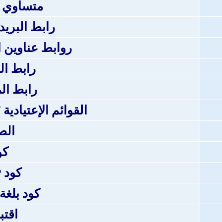
متساوي 
رابط البريد
روابط عناوين المو
رابط ا
رابط ال
القوائم الإعتيادية 
الص
كو
كود PHP
كود بلغة TML
اقت