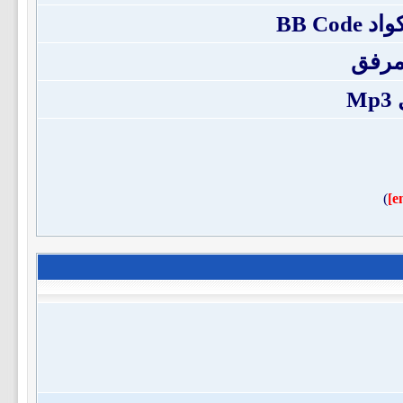
BB Co
مرفق
M
)