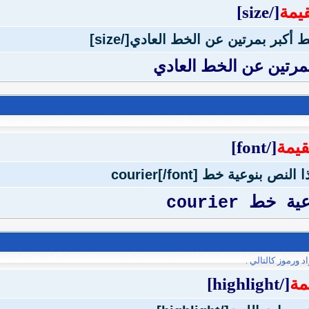
قيمة
[/size]
بمرتين عن الخط العادي
قيمة
[/font]
خط courier
ورموز كالتالي .
مة
[/highlight]