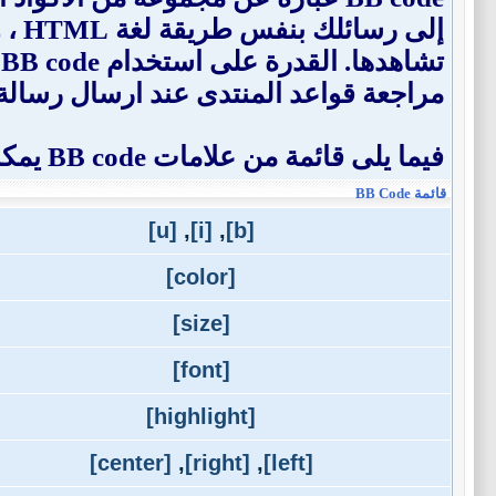
إلى
ت
مراجعة قواعد المنتدى عند ارسال رسالة
فيما يلى قائمة من علامات BB code يمكنك استخدامها لتهيئة رسائلك.
قائمة BB Code
[u]
,
[i]
,
[b]
[color]
[size]
[font]
[highlight]
[center]
,
[right]
,
[left]