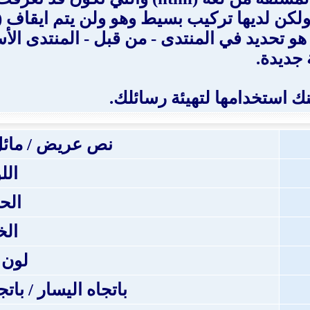
 رسائلك بنفس طريقة لغة HTML ، ولكن لديها تركيب بسيط وهو و
شاهدها. القدرة على استخدام BB code هو تحديد في المنتدى - من 
 جديدة.
نص عريض / مائل
الل
الح
ال
لون 
باتجاه اليسار / بات