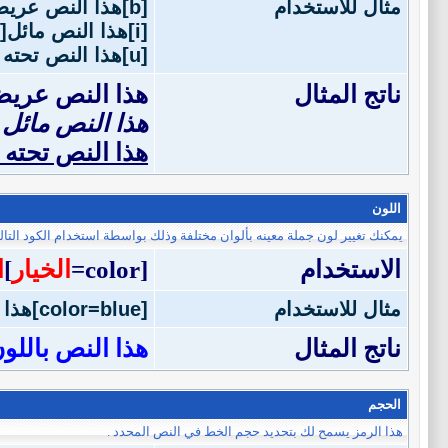
مثال للاستخدام
[b]هذا النص عريض[/b]
[i]هذا النص مائل[/i]
[u]هذا النص تحته خط[/u]
ناتج المثال
هذا النص عري
هذا النص مائل
هذا النص تحته
اللون
يمكنك تغيير لون جملة معينه بألوان مختلفة وذلك بواسطة استخدام الكود التال
الاستخدام
[color=
الخيار
]
ا
مثال للاستخدام
[color=blue]هذا النص باللون الأزرق[/color]
ناتج المثال
هذا النص باللون
الحجم
هذا الرمز يسمح لك بتحديد حجم الخط في النص المحدد .