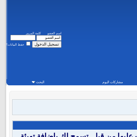
اسم العضو
كلمة المرور
حفظ البيانات؟
مشاركات اليوم
البحث
 من لغة (html) والتي تكون قد تعرفت عليها من قبل .تسمح لك باضافة تهيئة