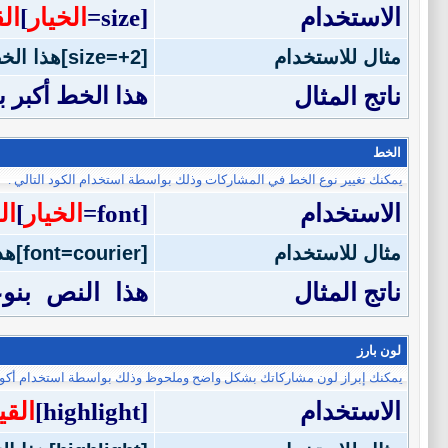
الاستخدام
[size=
الخيار
]
ال
مثال للاستخدام
[size=+2]هذا الخط أكبر بمرتين عن الخط العادي[/size]
ناتج المثال
هذا الخط أكبر 
الخط
يمكنك تغيير نوع الخط في المشاركات وذلك بواسطة استخدام الكود التالي .
الاستخدام
[font=
الخيار
]
ال
مثال للاستخدام
[font=courier]هذا النص بنوعية خط courier[/font]
ناتج المثال
هذا النص بنوعية 
لون بارز
يمكنك إبراز لون مشاركاتك بشكل واضح وملحوظ وذلك بواسطة استخدام أكواد 
الاستخدام
[highlight]
القي