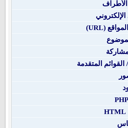
الأطراف
 الإلكتروني
اقع (URL)
لموضوع
مشاركة
/ القوائم المتقدمة
ور
د
H
باس