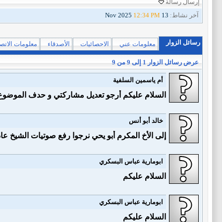
إرسال رسالة
آخر نشاط:
13 Nov 2025
12:34 PM
رسائل الزوار
معلومات عني
الاحصائيات
الأصدقاء
معلومات الاتص
عرض رسائل الزوار 1 إلى
9
من
9
أم ياسمين السلفية
السلام عليكم أرجو تعديل مشاركتي و حدف الموضوع
خالد أبو أنس
إلى اﻷخ المكرم أبو يحي نرجوا رفع صوتيات الشيخ عاد
ابومارية عباس البسكري
السلام عليكم
ابومارية عباس البسكري
السلام عليكم