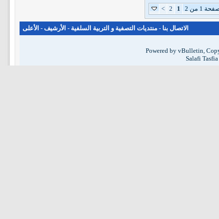
فحة 1 من 2
1
2
>
الاتصال بنا
-
منتديات التصفية و التربية السلفية
-
الأرشيف
-
الأعلى
Powered by vBulletin, Copy
Salafi Tasfi