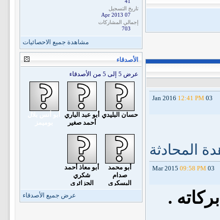
41
تاريخ التسجيل
07 Apr 2013
إجمالي المشاركات
703
مشاهدة جميع الاحصائيات
الأصدقاء
عرض 5 إلى 5 من الأصدقاء
12:41 PM
03 Jan 2016
حسان البليدي
أبو عبد الباري
أبو أنس بلال
أحمد صغير
بوميمز
ة المحادثة
أبو محمد
أبو معاذ أحمد
09:58 PM
03 Mar 2015
صدام
شكري
البسكري
الجزائري
ركاته .
عرض جميع الأصدقاء