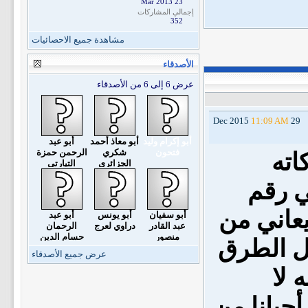
23 Mar 2013
إجمالي المشاركات
352
مشاهدة جميع الاحصائيات
الأصدقاء
عرض 6 إلى 6 من الأصدقاء
11:09 AM
29 Dec 2015
أبو إكرام وليد
أبو معاذ أحمد
أبو عبد
فتحون
شكري
الرحمن حمزة
اته
الجزائري
التيارتي
ي رقم
يعاني من
أبو سفيان
أبو يونس
أبو عبد
عبد القادر
دراوي لعرج
الرحمان
منصور
حسام الدين
ل الطرق
موساوي
عرض جميع الأصدقاء
 لا
حيانا من