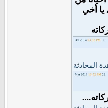
يا أخي
كاته
03:52 PM
10 Oct 2014
ة المحادثة
10:52 PM
29 Mar 2013
اته....