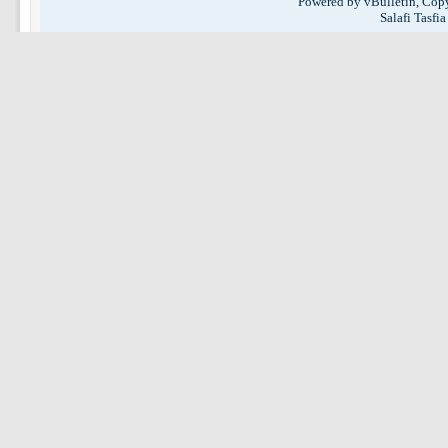
Powered by vBulletin, Copy
Salafi Tasfi