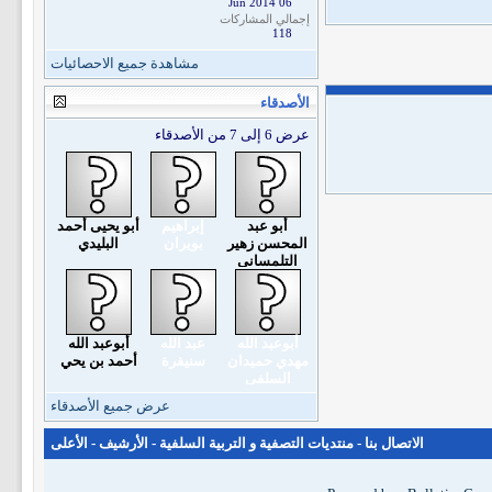
06 Jun 2014
إجمالي المشاركات
118
مشاهدة جميع الاحصائيات
الأصدقاء
عرض 6 إلى 7 من الأصدقاء
أبو عبد
إبراهيم
أبو يحيى أحمد
المحسن زهير
بويران
البليدي
التلمساني
أبوعبد الله
عبد الله
أبوعبد الله
مهدي حميدان
سنيقرة
أحمد بن يحي
السلفي
عرض جميع الأصدقاء
الاتصال بنا
-
منتديات التصفية و التربية السلفية
-
الأرشيف
-
الأعلى