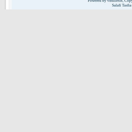
Powered by vBulletin, Copy
Salafi Tasfi