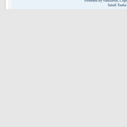
Powered by vBulletin, Copy
Salafi Tasfi