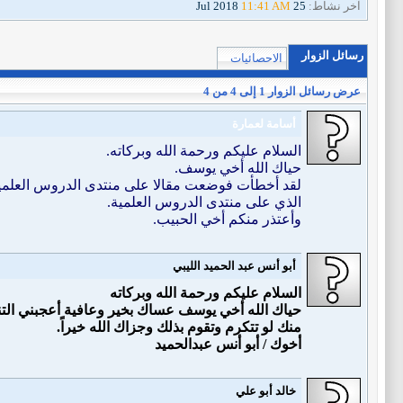
آخر نشاط:
25 Jul 2018
11:41 AM
رسائل الزوار
الاحصائيات
عرض رسائل الزوار 1 إلى
4
من
4
أسامة لعمارة
السلام عليكم ورحمة الله وبركاته.
حياك الله أخي يوسف.
لقد أخطأت فوضعت مقالا على منتدى الدروس العلمية ب
الذي على منتدى الدروس العلمية.
وأعتذر منكم أخي الحبيب.
أبو أنس عبد الحميد الليبي
السلام عليكم ورحمة الله وبركاته
حياك الله أخي يوسف عساك بخير وعافية أعجبني الت
منك لو تتكرم وتقوم بذلك وجزاك الله خيراً.
أخوك / أبو أنس عبدالحميد
خالد أبو علي