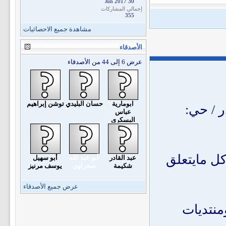
30 Jun 2017
إجمالي المشاركات
355
مشاهدة جميع الاحصائيات
الأصدقاء
عرض 6 إلى 44 من الأصدقاء
ابومارية
حسان البليدي
توشن إبراهيم
ر / حي:
عباس
البسكري
كل مايتعلق
عبد القادر
أبو عبد الله
أبو سهيل
شكيمة
صحراوي
يوسف مرنيز
عرض جميع الأصدقاء
منتديات