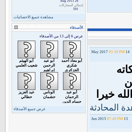
26 Aug 2013
إجمالي المشاركات
591
مشاهدة جميع الاحصائيات
الأصدقاء
عرض 6 إلى 13 من الأصدقاء
03:39 PM
14 May 2017
أبو معاذ أحمد
أبو عبد
أبو الهيثم
شكري
الرحمن
شعيب العلمي
اته
الجزائري
إبراهيم
البجائي
ن
له خيرا
أبو عبد
الوناس
عبد العزيز
الرحمان
حشمان
حطالي
حسام الدين
ة المحادثة
موساوي
عرض جميع الأصدقاء
07:49 PM
13 Jun 2015