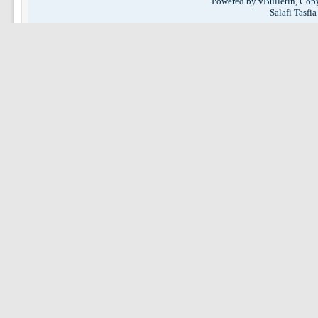
Powered by vBulletin, Copy
Salafi Tasfi