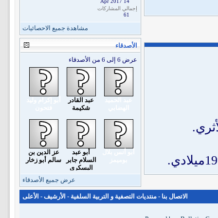
14 Apr 2017
إجمالي المشاركات
61
مشاهدة جميع الاحصائيات
الأصدقاء
عرض 6 إلى 6 من الأصدقاء
عبد الحميد
عبد القادر
أبو إكرام وليد
الهضابي
شكيمة
فتحون
ثري.
أبو أنس بلال
أبو عبد
عز الدين بن
بوميمز
السلام جابر
سالم أبو زخار
البسكري
عرض جميع الأصدقاء
الاتصال بنا
-
منتديات التصفية و التربية السلفية
-
الأرشيف
-
الأعلى