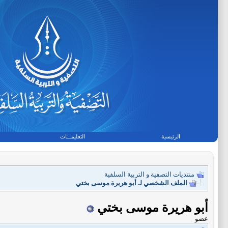
الرئيسية
التعليمـــات
منتديات التصفية و التربية السلفية
الملف الشخصي لـ أبو هريرة موسى بختي
أبو هريرة موسى بختي
عضو