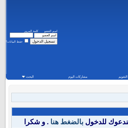
اسم العضو
كلمة المرور
حفظ البيانات؟
التقويم
مشاركات اليوم
البحث
فندعوك للدخول
بالضغط هنا
. و شكرا