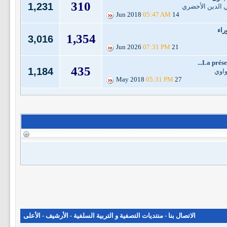
310
1,231
ي الدين الأخضري
05:47 AM
14 Jun 2018
اء
1,354
3,016
07:31 PM
21 Jun 2026
La préser
435
1,184
واوي
05:31 PM
27 May 2018
الاتصال بنا
-
منتديات التصفية و التربية السلفية
-
الأرشيف
-
الأعلى