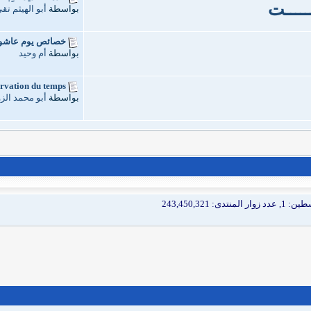
ــــــت
بواسطة
أبو الهيثم تق
خصائص يوم عاشور
بواسطة
أم وحيد
vation du temps...
بواسطة
أبو محمد الز
نتدى: 243,450,321