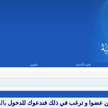
قائمة الأعضاء
التقويم
تكن عضوا و ترغب في ذلك فندعوك للدخول
بال