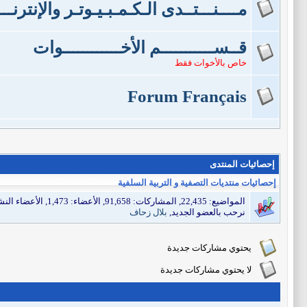
مــــنـــتــدى الـكـمـبـيـوتـر والإنترنــ
قــســـــــــــم الأخــــــــــــوات
خاص بالأخوات فقط
Forum Français
إحصائيات المنتدى
إحصائيات منتديات التصفية و التربية السلفية
المواضيع: 22,435, المشاركات: 91,658, الأعضاء: 1,473,
الأعضاء النشطين: 1, عدد زوار الم
نرحب بالعضو الجديد,
بلال زحاف
يحتوي مشاركات جديدة
لا يحتوي مشاركات جديدة