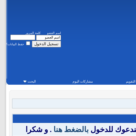
اسم العضو
كلمة المرور
حفظ البيانات؟
التقويم
مشاركات اليوم
البحث
فندعوك للدخول
بالضغط هنا
. و شكرا