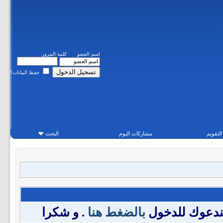
اسم العضو
كلمة المرور
حفظ البيانات؟
التقويم
مشاركات اليوم
البحث
فندعوك للدخول
بالضغط هنا
. و شكرا