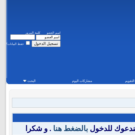
اسم العضو
كلمة المرور
حفظ البيانات؟
التقويم
مشاركات اليوم
البحث
فندعوك للدخول
بالضغط هنا
. و شكرا