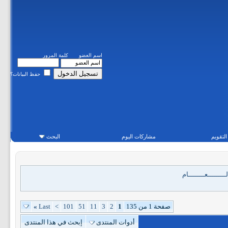
اسم العضو
كلمة المرور
حفظ البيانات؟
التقويم
مشاركات اليوم
البحث
ـــــــــعــــــــام
صفحة 1 من 135
1
2
3
11
51
101
>
Last
»
أدوات المنتدى
إبحث في هذا المنتدى