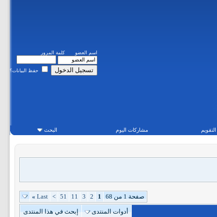
اسم العضو
كلمة المرور
حفظ البيانات؟
التقويم
مشاركات اليوم
البحث
صفحة 1 من 68
1
2
3
11
51
>
Last
»
أدوات المنتدى
إبحث في هذا المنتدى