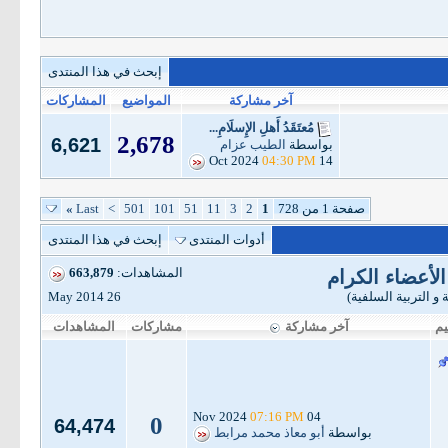
إبحث في هذا المنتدى
آخر مشاركة
المواضيع
المشاركات
مُعتَقَدُ أَهلِ الإِسلَامِ...
2,678
6,621
بواسطة
الطيب عزام
04:30 PM
14 Oct 2024
صفحة 1 من 728
1
2
3
11
51
101
501
>
Last
»
أدوات المنتدى
إبحث في هذا المنتدى
المشاهدات:
663,879
الأعضاء الكرام
و التربية السلفية)
26 May 2014
يم
آخر مشاركة
مشاركات
المشاهدات
07:16 PM
04 Nov 2024
0
64,474
بواسطة
أبو معاذ محمد مرابط