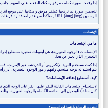
إذا رفعت صورة كملف مرفق يمكنك الضغط على السهم بجانب أيقو
لتضمين صورة لم ترفعها كملف مرفق و مكانها على موقع انترنت 
الوسمين [img] URL [/img] , متأكداً من عدم اضافة أية فراغات قبل أو بعد رابط الصورة ، بإمكانك ادخال صورة من ألبوماتك
الإبتسامات
ما هي الإبتسامات
الإبتسامات (الوجوه التعبيرية)، هي أيقونات صغيرة تستطيع إدر
التعبيري الذي يعبر عن هذا.
إذا كنت تستخدم البريد الإلكتروني أو الدردشة عبر الإنترنت، فست
يتم استبداله بوجه مبتسم. ولفهم رموز الوجوه التعبيرية، أدر ر
كيف أستطيع إضافة الإبتسامات؟
لاستخدام الإبتسامات القابلة للنقر عليها، انقر على الوجه الذي
كان متاحاً) للوصول إلى القائمة الكاملة بالوجوه التعبيرية، ول
ايقونات الرسالة واختصارات الموضوع