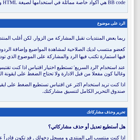
BB code هي أكواد خاصة مماثلة في استخدامها لصيغة HTML والتي يمكن استخدامها في المشاركات في المنتدى. لمشاهدة تفاصيل أكثر ودالات BB code المستخدمة هنا في المنتدى,
الرد على موضوع
ربما بعض المنتديات تقبل المشاركة من الزوار. لكن أغلب المن
كعضو منتسب لديك الصلاحية لمشاهدة المواضيع وإضافة الردود 
فيها استمارة تكتب فيها الرد والمشاركة على الموضوع الذي تو
عند استخدام 'الرد السريع' تستطيع اختيار اقتباس اذا كنت تقت
وغالبا كون مفعلا من قبل الادارة ولا تحتاج الضغط على ايقونة ال
اذا كنت تريد استخدام اكثر عن اقتباس تستطيع الضغط على ايقو
صندوق التحرير الكامل لتنسيق مشاركتك.
تحرير وحذف مشاركاتك
هل أستطيع تعديل أو حذف مشاركاتي؟
اذا كنت منتسب إلى المنتدى و مسجل دخولك , قد تكون قادراً ع