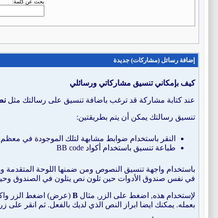
بحث عن كلمة:
إضافة رسائل (مشاركات) جديدة
كيف بإمكاني تنسيق مشاركاتي ورسائلي
عند كتابة مشاركة قد ترغب باضافة تنسيق على رسالتك مثل
نص
تنسيق رسالتك يمكن أن يتم بطريقتين:
النقر باستخدام ضوابط مشابهة لتلك الموجودة في معظم م
طباعة تنسيق باستخدام أكواد BB code
في نفس صندوق الأدوات حين تلون نص يتلون في الصندوق وحين 
لإستخدام هذه, اضغط على الزر, مثال
B
(عرض) اضغط الزر واكت
بعمله. يمكنك ايضا ابراز النص الذي لديك بالفعل. ثم انقر على ز