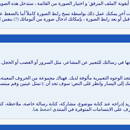
نة 'الملف المرفق' و اختيار الصورة من القائمة ، ستدخل هذه الصورة
آخر يمكنك عمل ذلك بواسطة نسخ رابط الصورة كاملاً أما بالضغط على
(?)
بنفس ال
اجها في رسالتك للتعبير عن المشاعر، مثل السرور أو الغضب أو الخجل. 
جد الوجوه التعبيرية مألوفة لديك. فهناك مجموعة من الحروف المعينة، يتم
أسك إلى اليسار وانظر غلى النص: سوف تجد أن :) تمثل عينين وفم مبتس
 تريد إدراجه عند كتابة موضوع، مشاركة، كتابة رسالة خاصة، ملاحظة، كتا
لتعرف على الابتسامات المتوفرة في المنتدى
اضغط هنا
.