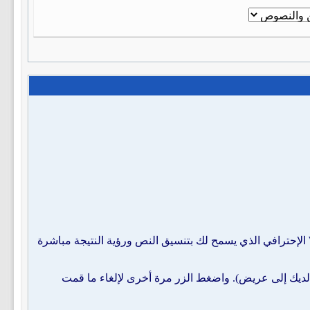
باستخدام واجهة تنسيق النصوص ومن ضمنها اللوحة المتقدمة وهو الصندوق الأكثر تطوراً منهم فهو صندوق الوضع المتقدم WYSIWYG الإحترافي الذي يسمح لك بتنسيق النص ورؤية النتيجة مباشرة
يك إلى عريض). واضغط الزر مرة أخرى لإلغاء ما قمت