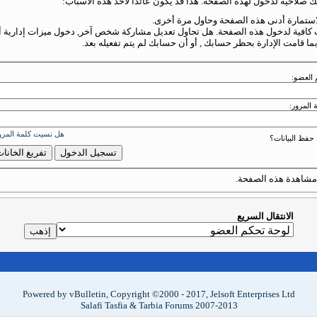
ك صلاحية لدخول لهذه الصفحة. هذا قد يكون عائداً لأحد هذه الأسباب:
استمارة أدنى هذه الصفحة وحاول مرة أخرى.
 كافية لدخول هذه الصفحة. هل تحاول تعديل مشاركة شخص آخر, دخول ميزات إدارية أو
بما قامت الإدارة بحظر حسابك , أو أن حسابك لم يتم تفعيله بعد.
 العضو:
 المرور:
هل نسيت كلمة المرو
حفظ البيانات؟
شاهدة هذه الصفحة.
الانتقال السريع
Powered by vBulletin, Copyright ©2000 - 2017, Jelsoft Enterprises Ltd
Salafi Tasfia & Tarbia Forums 2007-2013