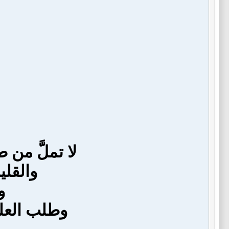
لا تملَّ من 
والقلي
و
وطلب العلم