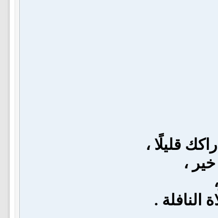
كك قليلًا ،
خير ،
النافلة .