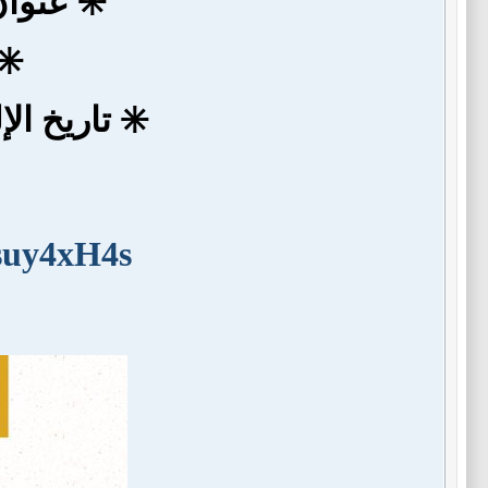
✳️ عنوا
✳️
✳️ تاريخ الإلقاء: 🗓 بتأ
suy4xH4s