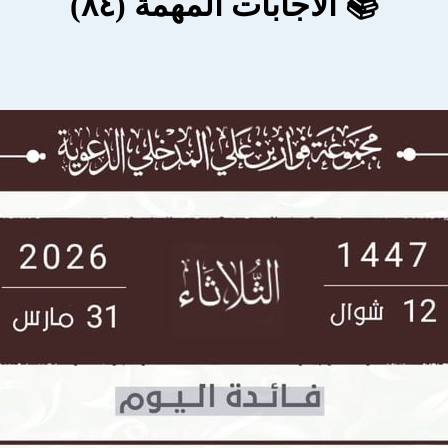
📚 الاجابات المهمة (٨٤)