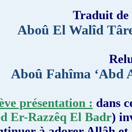
Tradui
Aboû El Walî
Aboû Fahîma ‘A
Brève présentation :
da
Abd Er-Razzêq El Bad
continuer à adorer Allâ