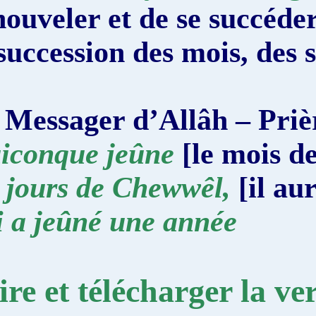
renouveler et de se suc
la succession des mois,
Le Messager d’Allâh – P
Quiconque jeûne
[le mo
six jours de Chewwêl,
[i
qui a jeûné une année
Lire et télécharger 