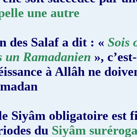
appelle une autre
l’un des Salaf a dit : «
pas un Ramadanien
», 
obéissance à Allâh ne d
Ramadan
Si le Siyâm obligatoire e
périodes du
Siyâm sur