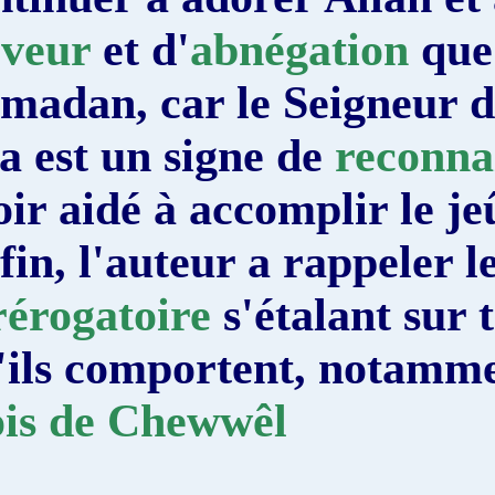
ferveur
et d'
abnégatio
Ramadan, car le Seigne
cela est un signe de
rec
avoir aidé à accomplir 
Enfin, l'auteur a rappe
surérogatoire
s'étalant 
qu'ils comportent, not
mois de Chewwêl