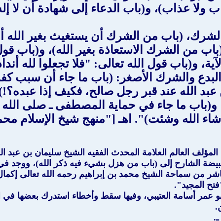
ولا عذاب)، و(باب الدعاء إلى شهادة أن لا إله 
الشرك، (باب من الشرك أن يستغيث بغير الله أو 
(باب من الشرك الاستعاذة بغير الله)، و(باب قول
، و(باب قول الله تعالى: "فلا تجعلوا لله أنداد
 البدع والشرك الأصغر: (باب ما جاء أن سبب كفر
عبد الله عند قبر رجل صالح، فكيف إذا عبده؟!)،
)، و(باب ما جاء في حماية المصطفى ـ صلى الله
 الله وشئت)". اهـ ["منهج شيخ الإسلام محمد 
مبيضة الشارح إلى (باب من هزل بشيء فيه ذكر الله)، ووجد في
شر من سماحة الشيخ محمد بن إبراهيم رحمه الله تعالى إكمال ش
تح المجيد".
 عمر أسامة العتيبي، وفيها سقط وأخطاء استدرك بعضها في الطبعة
.
.