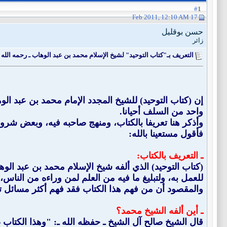
1
#
17 Feb 2011, 12:10 AM
حسن بوقليل
زائر
التعريف بـ"كتاب التوحيد" لشيخ الإسلام محمد بن عبد الوهاب ـ رحمه الله ـ (ت: 6
إن (كتاب التوحيد) للشيخ المجدد الإمام محمد بن عبد الو
واحد من السلف أحيانا.
وأذكر هنا تعريفا بالكتاب، ومنهج صاحبه فيه، وبعض شرو
فأقول مستعينا بالله:
ـ التعريف بالكتاب:
للعمل به، ولتبليغ ما فيه من العلم لمن وراءه من الناس
والمقصود أن من فهم هذا الكتاب فقد فهم أكثر مسائل توح
ـ أين ألفه الشيخ محمد؟
قال الشيخ صالح آل الشيخ ـ حفظه الله ـ: "وهذا الكتاب ص