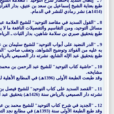
7 ـ "
إبطال التنديد باختصار شرح التوحيد
": للعلامة الشيخ حمد بن عل
(1414هـ) نشر رمادي للنشر في الدمام.
8 ـ "
القول السديد في مقاصد التوحيد
مسائل التوحيد، ومن التقاسيم والتفصيلات النافعة ما لا 
طبع بتحقيق صبري بن سلامة شاهين، بدار الثبات ـ الريا
9 ـ "
الدر النضيد على أبواب التوحيد
به عليه من الفوائد وتوضيح الشواهد، وتعقب صاحب "الف
طبع بتحقيق عبد الإله الشايع، نشرته دار الصميعي بالريا
10 ـ "
حاشية كتاب التوحيد
مشايخه.
وقد طبعت الطبعة الأولى (1396هـ) في المطابع الأهلية للأوفست بالرياض، ثم صورت.
11 ـ "
القصد السديد على كتاب التوحيد
" للشيخ فيصل بن عبد
نشرته دار الصميعي بالرياض سنة (1426هـ) بتحقيق عبد الإله الشايع.
12 ـ "
الجديد في شرح كتاب التوحيد
" للشيخ محمد بن عب
وقد طبع الطبعة الأولى سنة (1393هـ) في مطابع نجد التجارية نشره محمد بن إبراهيم المهوس صاحب مكتبة التوفيق بالرياض.