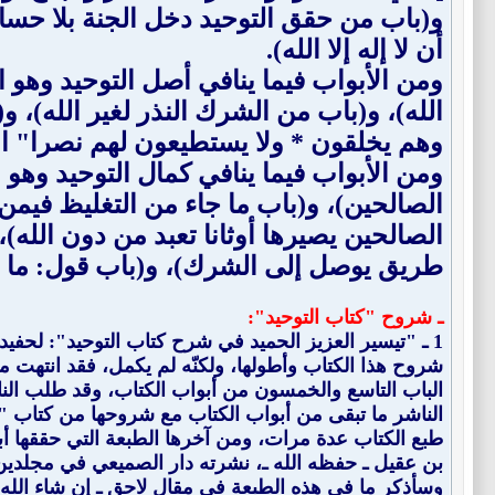
و(باب من حقق التوحيد دخل الجنة بلا حساب 
أن لا إله إلا الله).
ومن الأبواب فيما ينافي أصل التوحيد وهو 
الله)، و(باب من الشرك النذر لغير الله)، و
وهم يخلقون * ولا يستطيعون لهم نصرا" الآية
ومن الأبواب فيما ينافي كمال التوحيد وهو
الصالحين)، و(باب ما جاء من التغليظ فيمن 
الصالحين يصيرها أوثانا تعبد من دون الله
طريق يوصل إلى الشرك)، و(باب قول: ما شاء
ـ شروح "كتاب التوحيد":
1 ـ "
تيسير العزيز الحميد في شرح كتاب التوحيد
شروح هذا الكتاب وأطولها، ولكنّه لم يكمل، فقد انتهت 
الباب التاسع والخمسون من أبواب الكتاب، وقد طلب النا
الناشر ما تبقى من أبواب الكتاب مع شروحها من كتاب "ف
طبع الكتاب عدة مرات، ومن آخرها الطبعة التي حققها أبو
بن عقيل ـ حفظه الله ـ، نشرته دار الصميعي في مجلدين
وسأذكر ما في هذه الطبعة في مقال لاحق ـ إن شاء الله ـ