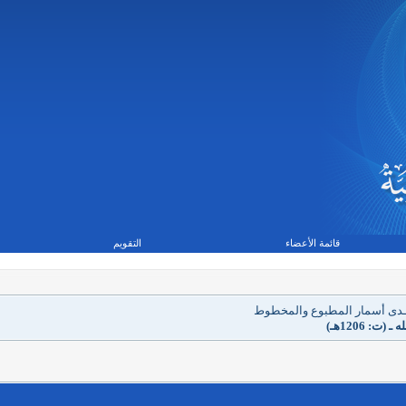
قائمة الأعضاء
التقويم
تــدى أسمار المطبوع والمخطوط
 1206هـ)