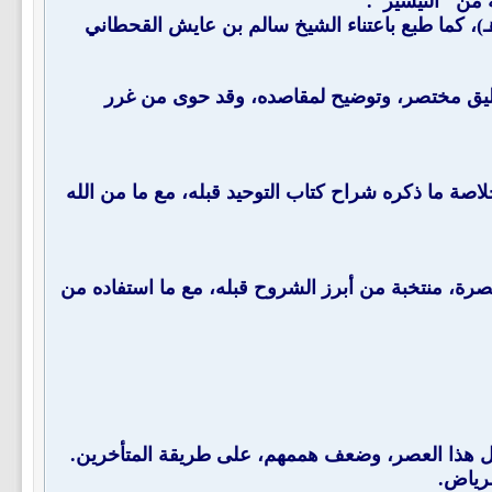
 بعناية الشيخ إسماعيل بن سعد بن عتيق، بدار القرآن الكريم في بيروت (1400هـ)، وبدار الهداية في الرياض (1415هـ)، كما طبع باعتناء الشيخ سالم بن عايش القحطاني
دي (ت: 1376هـ) ـ رحمه الله ـ، وهو تعليق مختصر، وتوضيح لمقاصده، وقد حوى من غرر
دان ـ رحمه الله ـ (ت: 1397هـ)، استخرج فيه خلاصة ما ذكره شراح كتاب التوحيد قبله، مع ما من الله
نجدي ـ رحمه الله ـ (ت: 1392هـ)، وهي حاشية مختصرة، منتخبة من أبرز الشروح قبله، مع ما استفاده من
ل هذا العصر، وضعف هممهم، على طريقة المتأخرين.