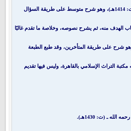
" للشيخ عبد الله بن جار الله بن إبراهيم الجار الله ـ رحمه الله ـ (ت: 1414هـ)، وهو شرح متوسط على طريقة السؤال
باب الهدف منه، ثم يشرح نصوصه، وخلاصة ما تقدم غالبًا
الرحمن بن حمد بن محمد الجطيلي ـ رحمه الله ـ (ت: 1406هـ)، وهو شرح على طريقة المتأخرين، وقد طبع الطبعة
عزيز بن عبد الله بن باز ـ رحمه الله ـ (ت: 1419هـ)، نشرته مكتبة التراث الإسلامي بالقاهرة، وليس فيها تقديم
لله ـ (ت: 1430هـ).