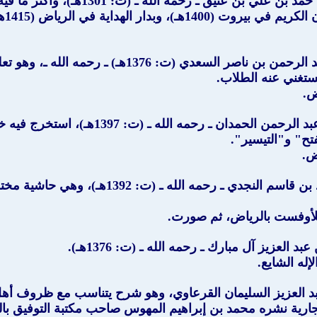
ي بن عتيق ـ رحمه الله ـ (ت: 1301هـ)، وأكثر ما فيه من "التيسير".
طبع
" للشيخ العلامة عبد الرحمن بن ناصر السع
يستغني عنه الطلاب.
ض.
" للشيخ سليمان بن عبد الرحمن الحم
تح" و"التيسير".
ض.
" للشيخ عبد الرحمن بن محمد بن قاسم ال
 العزيز آل مبارك ـ رحمه الله ـ (ت: 1376هـ).
د العزيز السليمان القرعاوي، وهو شرح يتناسب مع ظروف أه