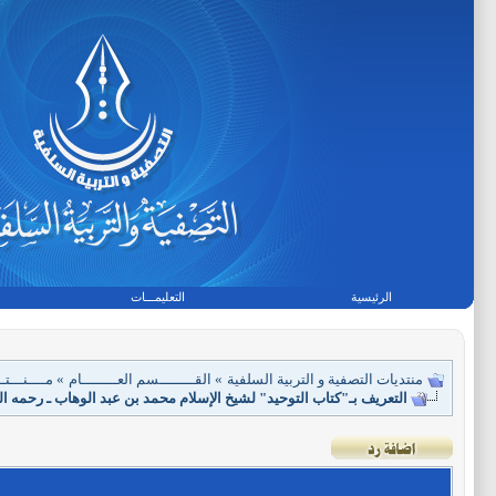
الرئيسية
التعليمـــات
منتديات التصفية و التربية السلفية
»
القــــــــسم العــــــــام
»
مــــنـــ
التعريف بـ"كتاب التوحيد" لشيخ الإسلام محمد بن عبد الوهاب ـ رحمه الله ـ (ت: