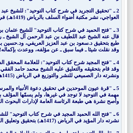
2 ـ "
تحقيق التجريد في شرح كتاب التوحيد
العواجي، نشر مكتبة أضواء السلف بالرياض (1419هـ) في مجلدين.
3 ـ "
فتح الحميد في شرح كتاب التوحيد
" للشيخ عثمان بن من
قال عنه الشيخ عبد اللطيف بن عبد الرحمن آل الشيخ ـ رحم
طبع بتحقيق د.سعود بن عبد العزيز العريفي، ود.حسين بن 
وقد نقلت شيئا ـ فيما سبق ـ عن مؤلفه، ووعدت بإكماله! 
4 ـ "
فتح المجيد شرح كتاب التوحيد
": للعلامة المحقق الشيخ عبد الرحمن
وقد قام بتحقيقه والتعليق عليه الشيخ محمد حامد الفقي ـ
ونشرته دار الصميعي للنشر والتوزيع في الرياض (1415هـ) بتحقيق الدكتور الوليد بن عبد الرحمن آل فريان في مجلدين، ثم طبع في مجلد، وهذا التحقيق هو الأفضل لحد الآن.
5 ـ "
قرة عيون الموحدين في تحقيق دعوة الأنبياء والمرس
مهمة في التوحيد لا توجد في غيرها، ولم يسمّها المؤلف بهذ
وأصح نشرة هي طبعة الرئاسة العامة لإدارات البحوث العلمية والإفتاء والدعوة والإرشاد سنة (4
6 ـ "
فتح الله الحميد المجيد في شرح كتاب التوحيد
" للش
نشرته دار المؤيد في الرياض (1417هـ) بتحقيق وتعليق العلامة بكر بن عبد الله أبو زيد ـ رحمه الله ـ.