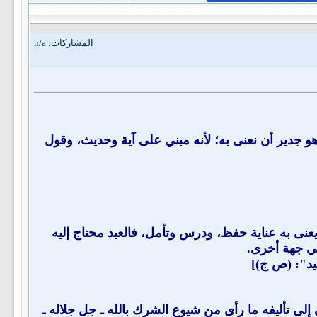
المشاركات: n/a
وهو جدير أن نعنى به؛ لأنه مبني على آية وحديث، وقول
له ـ (ت: 1206) "كتاب عظيم النفع جدا، جدير بأن يعنى به عناية حفظ، ودرس وتأمل، فالعبد محتاج إليه
في جهة أخرى.
يد": (ص ج)]
 إلى تأليفه ما رأى من شيوع الشرك بالله ـ جل جلاله ـ