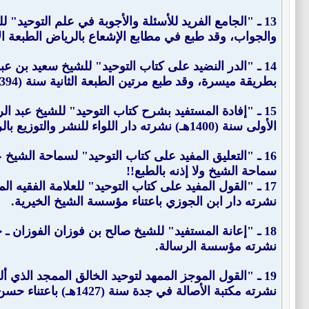
13 ـ "
الجامع الفريد للأسئلة والأجوبة في علم التوحيد
والجواب، وقد طبع في مطابع الإشعاع بالرياض الطبعة الأولى سن
14 ـ "
الدر النضيد على كتاب التوحيد
" للشيخ سعيد بن عبد 
بطريقة ميسرة، وقد طبع مرتين الطبعة الثانية سنة (1394هـ).
15 ـ "
إفادة المستفيد بشرح كتاب التوحيد
الأولى سنة (1400هـ) نشرته دار اللواء للنشر والتوزيع بالرياض.
16 ـ "
التعليق المفيد على كتاب التوحيد
سماحة الشيخ ولا إذنه بالطبع!!
17 ـ "القول المفيد على كتاب التوحيد" للعلامة الفقيه المفسر محمد بن صالح العثيمين ـ رحمه الله ـ (ت: 1421هـ).
نشرته دار ابن الجوزي باعتناء مؤسسة الشيخ الخيرية.
18 ـ "
إعانة المستفيد
" للشيخ صالح بن فوزان الفوزان ـ ح
نشرته مؤسسة الرسالة.
19 ـ "
القول الموجز الممهد لتوحيد الخالق الممجد الذي أ
نشرته مكتبة الأصالة في جدة سنة (1427هـ) باعتناء حسن بن منصور الدغريري.