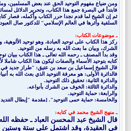
ومن ضياع مفهوم التوحيد الحق عند بعض المسلمين، وما 
فابتدأ في البصرة جمع هذا الكتاب، وتحرير الدلائل لمسا
ثم إن الشيخ لما قدم نجدا حرر الكتاب وأكمله، فصار كتا
السلفية وأثرها في العالم الإسلامي" للدكتور صال العبود (1/202)
ـ موضوعات الكتاب:
ركز هذا الكتاب على توحيد العبادة، وهو توحيد الألوهية،
الشرك، وبيان ما بعث الله به رسله من التوحيد.
وقد بدأ المصنف ـ رحمه الله تعالى ـ هذا الكتاب ببيان توح
كتابه بتوحيد الأسماء والصفات ليكون هذا الكتاب شاملا لأنواع
قال الشيخ إسماعيل بن سعد بن عتيق: "طراز جديد في تفه
فالدائرة الأولى: هو معرفة التوحيد الذي بعث الله به أنبي
والدائرة الثانية: تحقيق ذلك التوحيد.
والدائرة الثالثة: الخوف من الشرك بأنواعه.
والرابعة: حماية التوحيد.
والخامسة: حماية حمى التوحيد". [مقدمة "إبطال التنديد"
ـ منهج الشيخ محمد في كتابه:
قال الشيخ عبد المحسن العباد ـ حفظه الله 
في العقيدة، وقد اشتمل على ستة وستين باب