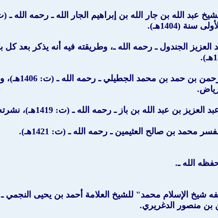
ة (1404هـ).
العزيز الجندول ـ رحمه الله ـ، وطريقته فيه أنه يذكر بعد كل 
" للشيخ عبد 
" لسماحة الشيخ عبد ال
فظه الله ـ.
لفه شيخ الإسلام محمد
" للشيخ العلامة أحمد بن يحيى النجمي ـ رحمه ا