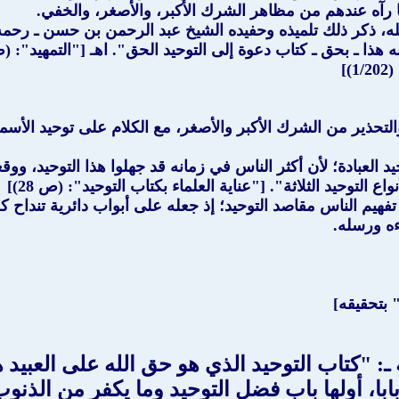
رآه عندهم من مظاهر الشرك الأكبر، والأصغر، والخفي.
ئله، ذكر ذلك تلميذه وحفيده الشيخ عبد الرحمن بن حسن ـ رحمه
به هذا ـ بحق ـ كتاب دعوة إلى التوحيد الحق". اهـ ["التمهيد"
]
 والتحذير من الشرك الأكبر والأصغر، مع الكلام على توحيد الأس
يد العبادة؛ لأن أكثر الناس في زمانه قد جهلوا هذا التوحيد، ووق
 التوحيد الثلاثة". ["عناية العلماء بكتاب التوحيد": (ص 28)]
يم الناس مقاصد التوحيد؛ إذ جعله على أبواب دائرية تنداح كل
اءه ورسله.
 بتحقيقه]
ـ: "كتاب التوحيد الذي هو حق الله على العبيد 
ا، أولها باب فضل التوحيد وما يكفر من الذنوب،