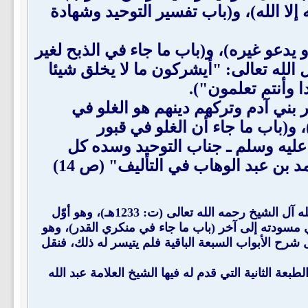
إلا الله)، و(باب تفسير التوحيد وشهادة
يدعو غيره)، و(باب ما جاء في الذبح لغير
 الله تعالى: "أيشركون ما لا يخلق شيئا
ا وأنتم تعلمون").
 بني آدم وتركهم دينهم هو الغلو في
 و(باب ما جاء أن الغلو في قبور
 عليه وسلم ـ جناب التوحيد وسده كل
بن عبد الوهاب في التأليف" (ص 14)
": لحفيد المؤلف العالم العلامة المحدث الفقيه الشيخ سليمان بن عبد الله آل الشيخ رحمه الله تعالى (ت: 1233هـ)، وهو أوّل
 مسودته إلى آخر (باب ما جاء في منكري القدر)، وهو
رح الأبواب السبعة الباقية فلم يتيسر له ذلك، فنقل
 الثانية التي قدم له فيها الشيخ العلامة عبد الله