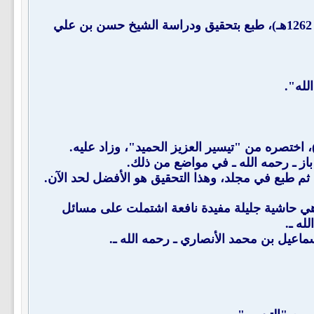
": للشيخ عبد الهادي بن محمد بن عبد الهادي البكري العجيلي رحمه الله (ت: 1262هـ)، طبع بتحقيق ودراسة الشيخ حسن بن علي
لله".
باز ـ رحمه الله ـ في مواضع من ذلك.
وهي حاشية جليلة مفيدة نافعة اشتملت على مسائل
له ـ.