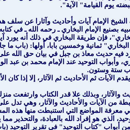
ته يوم القيامة" الآية".
ه الشيخ الإمام آيات وأحاديث وآثارا عن سلف 
 بصنيع الإمام البخاري ـ رحمه الله ـ في كتا
اري"، فإن طريقة البخاري في ذلك أنه يورد آيا
خاري" ثمانية وخمسين بابا، أولها: (باب ما جاء
رد فيه حديث معاذ بن جبل في بيان حق الله على 
اري، وأبواب التوحيد عند الإمام محمد بن عبد ا
اب ستة وستون.
 يقدم الآيات ثم الأحاديث ثم الآثار، إلا إذا كان ا
ث والآثار، وبذلك علا قدر الكتاب وارتفعت منزلت
 من الآيات والأحاديث والآثار، وهي تدل على 
ي معرفة المواضع التي استنبطت منها هذه المس
حيد، الذي هو إفراد الله بالعبادة، والتحذير مما
من أبواب "كتاب التوحيد" في تقرير التوحيد (ب