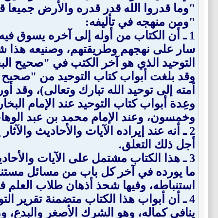
"وما قدروا الله قدر قدره والأرض جميعا قبض
"ومن منهجه في تأليفه:
1 ـ أن الكتاب من أوله إلى آخره يسوق في
سار على نهجهم وطريقتهم، وصنيعه هذا شبيه
التوحيد الذي هو آخر الكتب في "صحيح البخ
وقد بلغت أبواب كتاب التوحيد من "صحيح الب
أمته إلى توحيد الله تبارك وتعالى)، وقد أو
وعِدة أبواب كتاب التوحيد عند الإمام البخ
وخمسون، وعند الإمام محمد بن عبد الوه
2 ـ أنه عند إيراده الآيات والأحاديث والآثار
أجل ذلك التعلق.
3 ـ هذا الكتاب مشتمل على الآيات والأحادي
ما يورده في آخر كل باب من مسائل مستنبطة
استنباطه، وفيها شحذ أذهان طلاب العلم ف
4 ـ أن أبواب هذا الكتاب متضمنة تقرير التو
ينافي كماله، وهو الشرك الأصغر والبدع، و