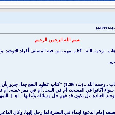
120هـ)
بسم الله الرحمن الرحيم
هاب ـ رحمه الله ـ كتاب مهم، بين فيه المصنف أفراد التوحيد، 
حه.
(كتاب التوحيد) الذي ألفه شيخ الإسلام محمد بن عبد الوهاب ـ رحمه ال
، سواء أكانوا في المسجد، أم في البيت، أم في مقر عمله، أم 
يد العبادة، بل يكون قد فهم جل مسائله وأغلبها". اهـ ["التمه
نفه إمام الدعوة ابتداء في البصرة لما رحل إليها، وكان الداعي