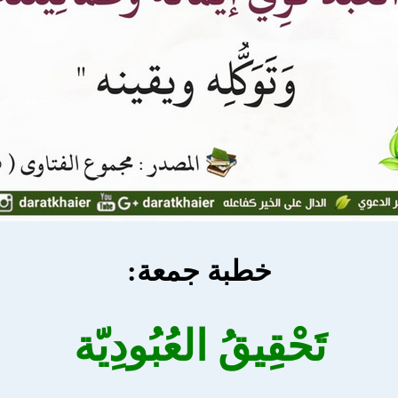
خطبة جمعة:
تَحْقِيقُ العُبُودِيّة