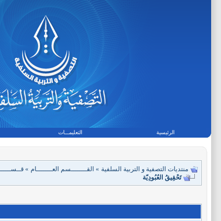
الرئيسية
التعليمـــات
منتديات التصفية و التربية السلفية
»
القــــــــسم العــــــــام
»
قــســـــــ
تَحْقِيقُ العُبُودِيّة