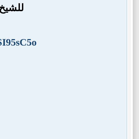
للشيخ 
SI95sC5o