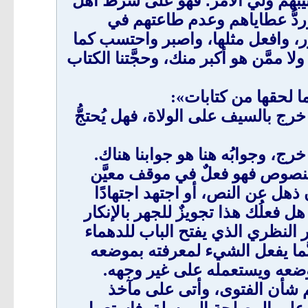
يبهم وليُّ الأمر؛ فهو على شرط أهل
وردُّ عطاياهم وعدم طاعتهم في
تور، وافعل مثلها، واصبر واحتسب كما
ا ممَّن هو أكبر منك، وحجَّتنا الكتاب
ما لحقها من كتابات»:
 بالسيف على الولاة، فهل يُحتجُّ
رج، وجوابُه هنا هو جوابنا هناك.
لنصوص فهو فعلٌ في موقف معيَّن
ذهل عن النص، أو اجتهد اجتهادًا
ل فعلُك هذا تجويزٌ للجهر بالإنكار
 النظري الذي يفتح الباب للدهماء
 ربَّما يفعل الشيء لمعرفته بموضعه
 موضعه ويستعمله على غير وجهه.
 شأن الفتوى، وأتى على مآخذ