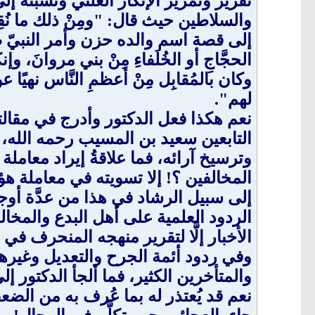
تقرير وتمرير الإنكار العلني ونسبته إلى 
والسلاطين حيث قال: "ومِنْ ذلك ما نُقِلَ ع
إلى قصة اسم والده حزن وأمر النبيّ ص
الحجَّاجِ أو الخُلَفاءِ مِنْ بني مروانَ، 
وكان بالمُقابِل مِنْ أعظمِ النَّاس نهيًا
لهم".
نعم هكذا فعل الدكتور وأدرج في مقالته 
التابعين سعيد بن المسيب رحمه الله، 
وترسيخ آرائه، فما علاقةُ إيراد معاملة 
المخالفين ؟! إلا تسويته في معاملة هؤلا
إلى سبيل الرشاد في هذا من عدَّة أوجه: 
الردود العلمية على أهل البدع والمخا
الأخبار إلَّا لتقرير منهجه المنحرف في 
وفي ردود أئمة الجرح والتعديل وغيره
والمتأخرين الكثير، فما ألجأ الدكتور 
نعم قد يُعتذر له بما عُرف به من الضعف