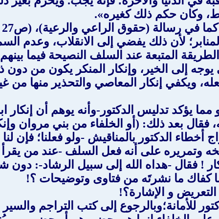
العاقبة في الدنيا والآخرة؛ فإنه يجب. ويحرم بغير 
قط، وكان حكم ذلك كغيره».
المنابر؛ لأن ذلك يفضي إلى الانقلاب، وعدم ا
لطريقة المتبعة عند السلف النصيحة فيما بينهم و
 يوجه إلى الخير، وإنكار المنكر يكون من دون ذك
ه، ويكفي إنكار المعاصي والتحذير منها من غير ذك
هو مما يؤكد تدليس الدكتور-وأنه يوهم أن إنكار
، فقال بعد ذلك: (أو الخلفاء من بني مروان وإ
اج أخطاء الدكتور بالمناقيش -ولو فعلنا؛ فإن لنا 
يخه وتمريره على أنه فعل السلف -عند من يقرأ 
ر ! فقال -هداه الله إلى سبيل الرشاد-: دون شق
أما كفاك ما نشرتَه من فتاوى وتوضيحات ؟!
التعريض و الإشارة؟!
الدكتور للأمانة؛وبالرجوع إلى كتب التراجم والسير 