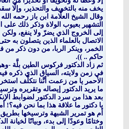
إلَّا وعظًا له وتخويفًا أو تحذيرًا من 
يخف منه بالتخويف والتحذير، وإلَّا س
التشهير بعيوب الولاة وذكر ذلك على 
إلى الخروج الذي يضرّ ولا ينفع، ولكن ا
الاتصال بالعلماء الذين يتصلون به حتى
الخمر، وينكر الربا، من دون ذكر من فعل
حاكم .. )).
ثم زاد الدكتور فركوس الطين بلَّة -و
في زمن ولايته، السياق الذي ذكره فيه
الأحمر يا من زعمت أنَّنا نتكلَّف استخر
ما يريد الدكتور إيصاله وتقريره وترس
بعد هذا من سرد الدكتور لضوابط الإنكا
يا دكتور ما علاقة هذا بما نحن فيه؟! 
أم هو تمرير الشبهة وترسيخها بطريق 
وختامًا وعودًا إلى بدء، وبيانًا لخيانة 