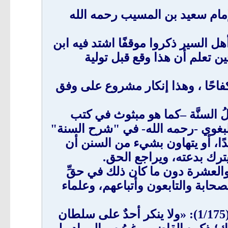
لإمام سعيد بن المسيب رحمه الله
ل السير ذكروا موقفًا اشتد فيه ابن
 تعلم أن هذا وقع قبل تولية
كفاحًا ، وهذا إنكار مشروع على وفق
لُ السنَّة –كما هو مبثوث في كتب
 البغوي -رحمه الله- في "شرح السنة"
معتقدًا، أو يتهاون بشيء من السنن أن
 أن يترك بدعته، ويراجع الحق.
والعشرة دون ما كان ذلك في حقِّ
صحابة والتابعون وأتباعهم، وعلماء
في حين لا نجدهم يعاملون الولاة تلك المعاملة؛ قال ابنُ مفلح في «الآداب الشرعية» (1/175): «ولا ينكر أحدٌ على سلطان