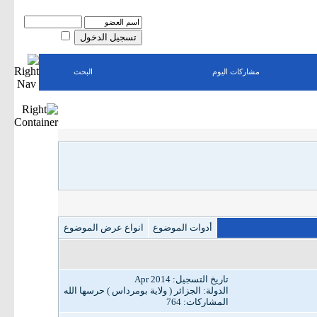
اسم العضو
كلمة المرور
حفظ البيانات؟
مشاركات اليوم
البحث
أدوات الموضوع
انواع عرض الموضوع
تاريخ التسجيل: Apr 2014
الدولة: الجزائر ( ولاية بومرداس ) حرسها الله
المشاركات: 764