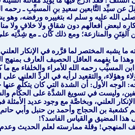
السلف ! فقد أدرج فيها ما يؤيِّد مقالته السيِّئة 
ن سيِّد التَّابعين سعيدِ بنِ المسيِّبِ ـ رحمه الله
لى الله عليه و سلم له بتغييره ورفضه، وهو يشي
وإنكارِه لبعض أفعالهم دون شقاقٍ ولا خلافٍ ولا مناز
 عن الفِتَنِ والمنازعة؛ ومع ذلك كان ـ مع شِدَّتِه 
ما يشبه المختصر لما قرَّره في الإنكار العلني 
وهذا ما يفهمه العاقل الحصيف العارف بمنهج ال
ابن المسيِّب رحمه الله للأمراء والخلفاء مع ما 
ء وهؤلاء، والتقعيد لرأيه في الردِّ العلني على 
الوجه الأول: أن الشدة التي كان يتكلَّم عنها خا
لفين، وليست في تسويغ الشدَّة على الحكَّام وا
الإنكار العلني، وبخاصَّة مع وجود عديد الأمثلة ف
م كشعبة بن الحجاج وأحمد بن حنبل وأبي حاتم
إلى هذا المضيق و القياس الفاسد؟!
 المنهجي! وقلَّة ممارسته لعلم الحديث وعدم خبرت