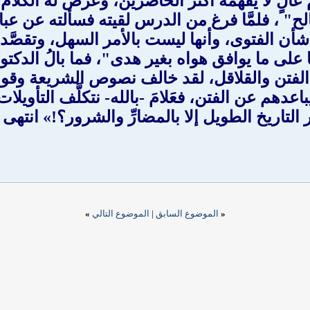
 عالٍ لا يفهمه أكثر الحاضرين، وعَرَض له الكل
" ، فلمَّا فرغ من الدرس لقيته فسألته عن عبا
ا شأن الفتوى، وأنها ليست بالأمر السهل، وتقصَّدت
لى ما يوافق هواه بغير هدى"، فما بالُ الدكتور 
 الفتن والقلاقل، لقد خالف نصوص الشريعة وقوا
باعدهم عن الفتن، فعَلامَ -بالله- نتكلَّف التأويل
التاريخ الطويل إلا بالمضارِّ والشرور؟!» انتهى
«
الموضوع السابق
|
الموضوع التالي
»