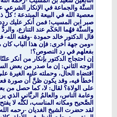
التابعين سعيد بن المسيب -رحمه الله-
السنَّة والجماعة في الإنكار الشرعي 
معصية الله في البيعة المبتدعة ؛ كلُّ 
صبر ابن المسيب! فمن أنكر عليك رددنا ع
والسنَّة فهُما الحَكَم عند التنازع، والردُّ 
قال الدكتور خالد حمودة -وفقه الله- ف
«ومن جهة أخرى: فإن هذا الباب كان م
بفعلهم في رد النصوص؟!
إن احتجاج الدكتور بإنكار من أنكر علنً
الوجه الثاني: إن ما صدر من بعض ال
اقتضاه الحال، وحملته عليه الغيرة على
أخطأ فيه، وقد يكون ظنَّ أن صورة فعله 
على الولاة؟ لقال: لا، كما حصل من بع
وعامة الناس، والعالمُ الربَّاني الذي ي
الصَّحيح ومكانه المناسب، لكنَّه لا ي
لقد حضرت الشيخ الغديان -رحمه الله