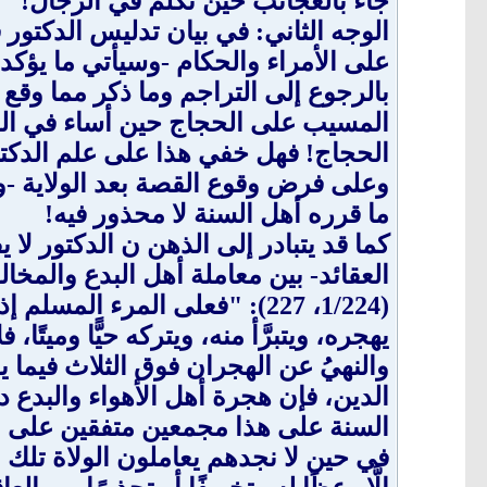
جاء بالعجائب حين تكلَّم في الرجال!
الوجه الثاني: في بيان تدليس الدكتور
على الأمراء والحكام -وسيأتي ما يؤكد 
بالرجوع إلى التراجم وما ذكر مما وقع 
المسيب على الحجاج حين أساء في الصلا
الحجاج! فهل خفي هذا على علم الدكت
وعلى فرض وقوع القصة بعد الولاية -وهذ
ما قرره أهل السنة لا محذور فيه!
كما قد يتبادر إلى الذهن ن الدكتور لا 
العقائد- بين معاملة أهل البدع والمخا
(1/224، 227): "فعلى المرء ال
يهجره، ويتبرَّأ منه، ويتركه حيًّا وميتًا،
والنهيُ عن الهجران فوق الثلاث فيما 
الدين، فإن هجرة أهل الأهواء والبدع د
السنة على هذا مجمعين متفقين على مع