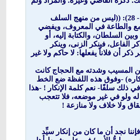
ذلك؛ ذكره القاضي وغيرُه. والمراد ولم
وقال الشيخ العلَّامة ابن باز رحمه الله كما في رسالة (حقوق الراعي والرعية)، (ص27 - 28): ((ليس من منهج السلف
لسمع والطاعة في المعروف، ويفضي
بين السلطان، والكتابة إليه، أو
ر الفاعل، فينكر الزنى، وينكر
ر أن فلاناً يفعلها: لا حاكم ولا غير
 ابن المسيب وشدته مع الحجاج كانت
نكاره) -وفوق هذه اللفظة ضع الخط
في ذلك سلفًا- نعم كلمة الإنكار ! -هذا
له ولو في غير موضعه، فلا تتعجب
اق ولا خلاف ولا منازعة !
فإننا نجد أن ما كان من إنكار سيِّد