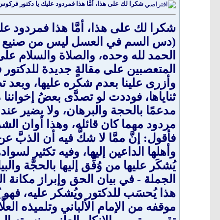
شكرا لك على هذا، أمَّا هذا فمردود عليك يا دكتور فرك
شكرا لك على هذا، أمَّا هذا فمردود ع
(دس السم في العسل ليس من صنيع الأ
الحمد لله وحده، والصلاة والسلام على 
المتعصبين على مقالةٍ جديدة للدكتور فرك
وأزرى علينا بعدم شكره عليها، وبعد ت
ثناياها، فوددت لو تصدَّى بعضُ إخواننا
مدعمًا بالحجة والبرهان، ولا يضير عند 
مردود مهما كان قائله، وهذا أوان الشر
فأقول: إنَّ ممَّا لا شكَّ فيه أن الذبَّ
وأهلها الداعين إليها، وفيه تكثير لسواد
يُشكَر عليها من وُفِّق إليها بالحجَّة 
الجملة - في بيان الحق وإبراز مكانة ال
هذا يُحسَب للدكتور ويُشكر عليه، فهو 
موقفه من الإمام الألباني وتلميذه العل