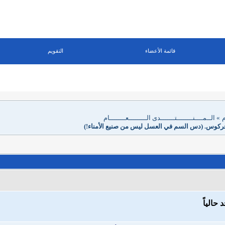
قائمة الأعضاء
التقويم
م
»
الــمــــنــــــــتـــــــدى الـــــــــعــــــــام
ر فركوس. (دس السم في العسل ليس من صنيع الأمناء!)