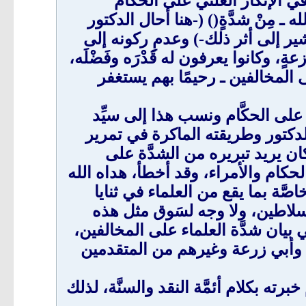
في الإنكار العلني على الحكَّام
 ـ مِنْ شدَّةٍ() (-هنا أحال الدكتور
ر إلى أثر ذلك-) وعدمِ ركونه إلى
عةٍ، وكانوا يعرفون له قَدْرَه وفَضْلَه،
على المخالفين ـ رحيمًا بهم يستغفر
على الحكَّام ونسب هذا إلى سيِّد
دكتور وطريقته الماكرة في تمرير
كان يريد تبريره من الشدَّة على
الحكام والأمراء، وقد أخطأ، هداه الله
صَّة بما يقع من العلماء في ثنايا
لسلاطين، ولا وجه لسَوق مثل هذه
ي بيان شدَّة العلماء على المخالفين،
 وأبي زرعة وغيرهم من المتقدمين
ه بكلام أئمَّة النقد والسنَّة، لذلك