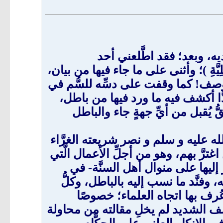
، وبعد؛ فقد اطَّلعني أحد
َةِ )؛ وأثنى على ما جاء فيها من بيان،
وصف! كما وقفت على دسِّه للسُّم في
ًّا أكشف فيه ما ورد فيها من باطل،
يُقبل من أيِّ جهةٍ جاء والباطل
الله عليه و سلم و نصر شريعته الغرَّاء
رَّ بهم، وهو من أجلِّ الأعمال الَّتي
 إليها على منوال أهل السنَّة- في
وفنَّد ما نسب إليه بالباطل، وكلُّ
ُرف بها اتجاه العلماء؛ خصوصًا
لأسف الشديد لم يخلِ مقالته من محاولة