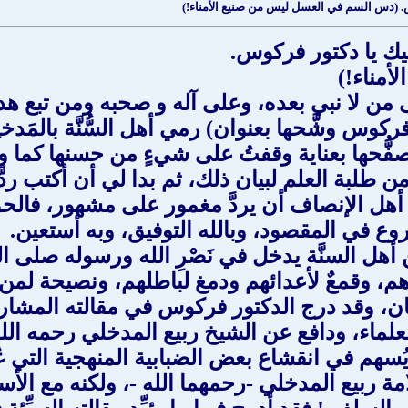
وس. (دس السم في العسل ليس من صنيع الأمناء!)
ليك يا دكتور فركوس.
مناء!)
من لا نبي بعده، وعلى آله و صحبه ومن تبع هديه
وس وشَّحها بعنوان) رمي أهل السُّنَّة بالمَدخلِيّ
صفُّحها بعناية وقفتُ على شيءٍ من حسنها كما 
 من طلبة العلم لبيان ذلك، ثم بدا لي أن أكتب رد
أهل الإنصاف أن يردَّ مغمور على مشهور، فالحقُّ 
وع في المقصود، وبالله التوفيق، وبه أستعين.
 عن أهل السنَّة يدخل في نَصْرِ الله ورسوله صلى 
هم، وقمعٌ لأعدائهم ودمغ لباطلهم، ونصيحة لمن اغت
والبيان، وقد درج الدكتور فركوس في مقالته المشار
علماء، ودافع عن الشيخ ربيع المدخلي رحمه الله، 
يُسهم في انقشاع بعض الضبابية المنهجية التي ع
َّامة ربيع المدخلي -رحمهما الله -، ولكنه مع ا