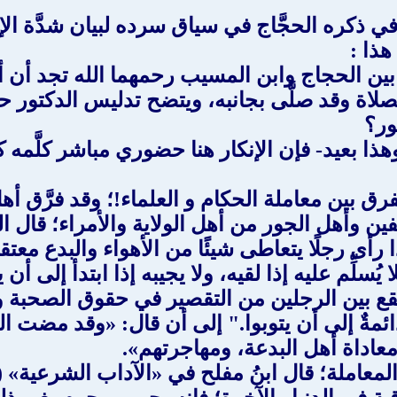
 في ذكره الحجَّاج في سياق سرده لبيان شدَّة ا
هذا :
بين الحجاج وابن المسيب رحمهما الله تجد أن أه
ة وقد صلَّى بجانبه، ويتضح تدليس الدكتور حين
ور؟
ا بعيد- فإن الإنكار هنا حضوري مباشر كلَّمه 
يفرق بين معاملة الحكام و العلماء!؛ وقد فرَّق أه
لفين وأهل الجور من أهل الولاية والأمراء؛ قال
مسلم إذا رأى رجلًا يتعاطى شيئًا من الأهواء والبدع 
 فلا يُسلِّم عليه إذا لقيه، ولا يجيبه إذا ابتدأ إلى
يقع بين الرجلين من التقصير في حقوق الصحبة 
ائمةٌ إلى أن يتوبوا." إلى أن قال: «وقد مضت ال
اداة أهل البدعة، ومهاجرتهم».