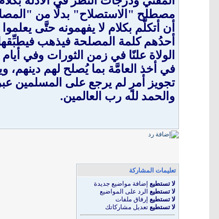
المفتي ودرجات النظر في الأدلة بكلام
مصطلح "الاستصلاح" بدلًا من "المصالح
أن أتكلَّم بكلام لا يفهمونه حتَّى يعلمو
أحدُهم كلمة المصلحة فيذهب فيطبِّقها ع
الولاة علنًا في زمن الثورات وفي أيام
في أخذ العامَّة بما يُصلح لهم دينهم، وي
تجويز أمرٍ لم يرجع على المسلمين عبر 
والحمد لله رب العالمين.
تعليمات المشاركة
لا تستطيع
إضافة مواضيع جديدة
لا تستطيع
الرد على المواضيع
لا تستطيع
إرفاق ملفات
لا تستطيع
تعديل مشاركاتك