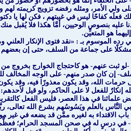
 على الخلفاء إنما هو بحضورهم أو حضور من يُن
على ولي الأمر، ومثله رفضه تزويج كريمته لهم 
ذلك فعلَه كفاحًا ليس في غيبتهم ، فكن لها يا دك
ليه بنصوص الوحيين، أمَّا هكذا فلا يُقبل منك ول
إليهما هو المتعيِّن.
ي رده الموسوم بـ : «نقد فتوى الإنكار العلني و
شكلًا على جماعة من السلف، حتى إن بعضهم خرج
ا -لو ثبت عنهم- هو كاحتجاج الخوارج بخروج من خ
سلف- إن كان صدر منهم- على الوجه المخالف ل
 حرمات الله، وقد يكون معذورًا فيه، وقد يكون 
إنكارٌ للفعل لا على الحاكم، ولو قيل لأحدهم: ه
ض علمائنا في هذا العصر، فليس الفعل كالتقرير
ربي النَّاس بالعلم ويَسُوسُهم بشرع الله تعالى،
فتح باب الاقتداء به لغيره ممَّن قد يضعه في غير
- في درسٍ له في صحن المسجد الحرام؛ فعظَّم