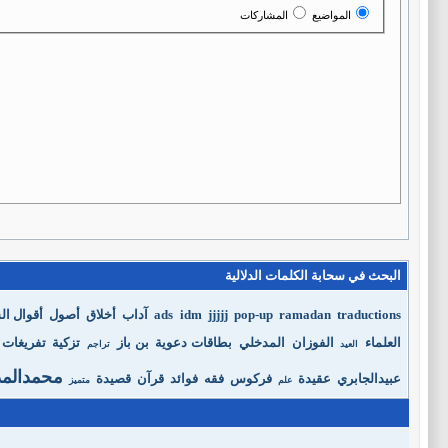
المواضيع
المشاركات
البحث في سحابة الكلمات الدلالية
traductions
ramadan
pop-up
jjjjj
idm
ads
آداب
أخلاق
أصول
أقوال ا
العلماء
الفوزان
المدخلي
بطاقات دعوية
بن باز
تزكية
تفريغات
العيد
تراجم
محمدالم
عبيدالجابري
عقيدة
فركوس
فقه
فوائد
قرآن
قصيدة
علم
متميز