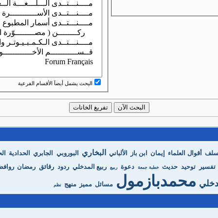
البحث يشمل أيضآ الأقسام الفرعية
البخاري
لسلف
أقوال العلماء
إيمان
ابن باز
الألباني
البوروبي
الجابري
الحدادية
الح
تفسير
توحيد
حديث
دعوة
ربيع المدخلي
ردود
رقائق
رمضان
رواف
خطبة جمعة
ربيع
محمدبازمول
دخلي
مسائل
مميز
منهج
نظم