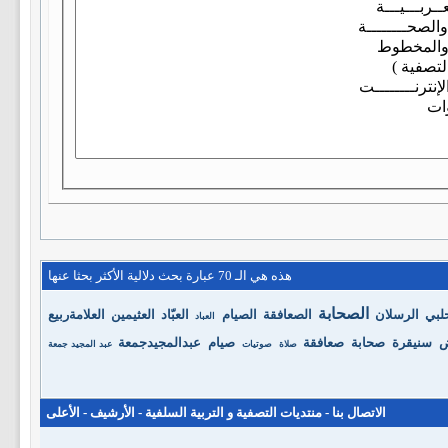
هذه هي الـ 70 عبارة بحث دلالية الأكثر بحثا عنها
الصحابة
لبي
الرسلان
الصعافقة
الصيام
العبّاد
العثيمين
العلامةربيع
العباد
ض
سنيقرة
صحابة
صعافقة
صيام
عبدالمجيدجمعة
صلاة
صوتيات
عبد المجيد جمعة
الاتصال بنا
-
منتديات التصفية و التربية السلفية
-
الأرشيف
-
الأعلى