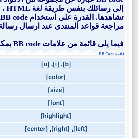
إلى
ت
مراجعة قواعد المنتدى عند ارسال رسالة
فيما يلى قائمة من علامات BB code يمكنك استخدامها لتهيئة رسائلك.
قائمة BB Code
[u]
,
[i]
,
[b]
[color]
[size]
[font]
[highlight]
[center]
,
[right]
,
[left]