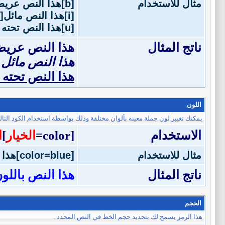
مثال للاستخدام
[b]هذا النص عريض[/b]
[i]هذا النص مائل[/i]
[u]هذا النص تحته خط[/u]
ناتج المثال
هذا النص عري
هذا النص مائل
هذا النص تحته
اللون
يمكنك تغيير لون جملة معينه بألوان مختلفة وذلك بواسطة استخدام الكود التال
الاستخدام
[color=
الخيار
]
ا
مثال للاستخدام
[color=blue]هذا النص باللون الأزرق[/color]
ناتج المثال
هذا النص باللون
الحجم
هذا الرمز يسمح لك بتحديد حجم الخط في النص المحدد .