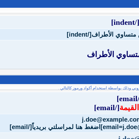
[/indent
متساوي الأطراف
وني وذلك بواسطة استخدام أكواد ورموز كالتالي .
[/
القيمة
[/email]
j.doe