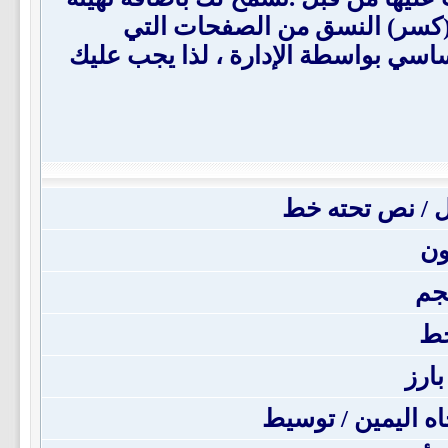
لن يتم ايقاف (كسر) النسق من الصفحات التي
قبل - المنتدى الأساسي بواسطة الإدارة ، لذا يجب عليك
 / نص تحته خط
ون
جم
خط
بارز
جاه اليمين / توسيط