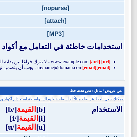
[noparse]
[attach]
[MP3]
استخدامات خاطئة في التعامل مع أكواد ا
[url]
www.example.com
[/url]
- لا تترك فراغآ بين بداية 
[email]
[email]
myname@domain.com
- يجب أن يتضمن نه
نص عريض / مائل / نص تحته خط
يمكنك جعل الخط عريضآ ، مائلاً أو أسفله خط وذلك بواسطة استخدام أكواد ورمو
الاستخدام
[b]
القيمة
[/b]
[i]
القيمة
[/i]
[u]
القيمة
[/u]