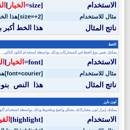
الاستخدام
[size=
الخيار
]
ال
مثال للاستخدام
[size=+2]هذا الخط أكبر بمرتين عن الخط العادي[/size]
ناتج المثال
هذا الخط أكبر 
الخط
يمكنك تغيير نوع الخط في المشاركات وذلك بواسطة استخدام الكود التالي .
الاستخدام
[font=
الخيار
]
ال
مثال للاستخدام
[font=courier]هذا النص بنوعية خط courier[/font]
ناتج المثال
هذا النص بنوعية 
لون بارز
يمكنك إبراز لون مشاركاتك بشكل واضح وملحوظ وذلك بواسطة استخدام أكواد 
الاستخدام
[highlight]
القي