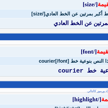
قيمة
[/size]
بمرتين عن الخط العادي
قيمة
[/font]
خط courier
ورموز كالتالي .
مة
[/highlight]