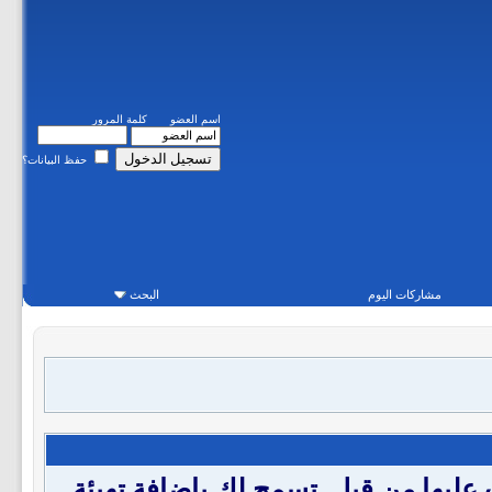
اسم العضو
كلمة المرور
حفظ البيانات؟
مشاركات اليوم
البحث
 من لغة (html) والتي تكون قد تعرفت عليها من قبل .تسمح لك باضافة تهيئة