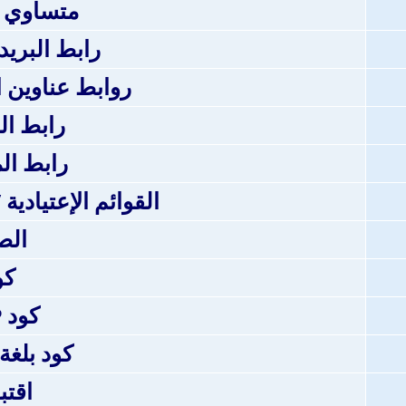
متساوي 
رابط البريد
روابط عناوين المو
رابط ا
رابط ال
القوائم الإعتيادية 
الص
كو
كود PHP
كود بلغة TML
اقت