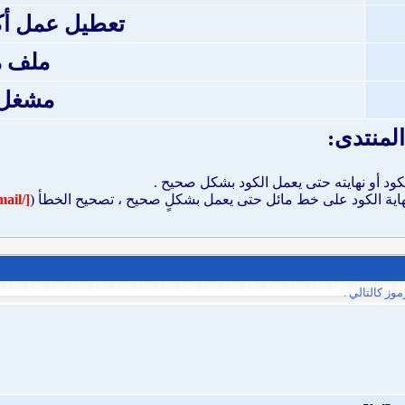
تعطيل عمل أكواد de
ملف 
مشغل p3
لمنتدى:
الكود أو نهايته حتى يعمل الكود بشكل صحيح .
اية الكود على خط مائل حتى يعمل بشكلٍ صحيح ، تصحيح الخطأ (
[/email]
ز كالتالي .