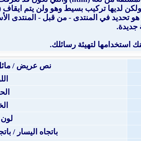
 رسائلك بنفس طريقة لغة HTML ، ولكن لديها تركيب بسيط وهو و
شاهدها. القدرة على استخدام BB code هو تحديد في المنتدى - من 
 جديدة.
نص عريض / مائل
الل
الح
ال
لون 
باتجاه اليسار / بات