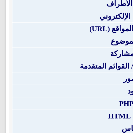
الأطراف
 الإلكتروني
اقع (URL)
لموضوع
مشاركة
/ القوائم المتقدمة
ور
د
H
باس