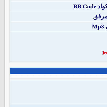
BB Co
مرفق
M
)