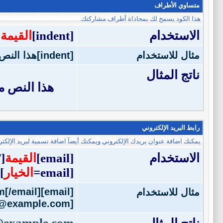
متساوي الأطراف
هذا الكود يسمح لك بمحاذاة أطراف مشاركتك.
الاستخدام
[indent]
القيمة
]
مثال للاستخدام
[indent]هذا النص متساوي الأطراف[/indent]
ناتج المثال
هذا النص 
رابط البريد الإلكتروني
يمكنك اضافة عنوان بريدك الإلكتروني ويمكنك أيضآ اضافة تسمية لبريد الإلكتر
الاستخدام
[email]
القيمة
email]
[email=
الخيار
]
[email]j.doe@example.com[/email]
مثال للاستخدام
[email=j.doe@example.com]اضغط هنا لمراسلتي بريدياً[/email]
@example.com