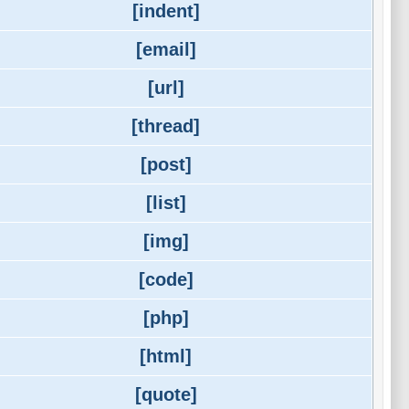
[indent]
[email]
[url]
[thread]
[post]
[list]
[img]
[code]
[php]
[html]
[quote]