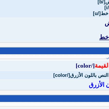
ض
 خط
ي .
لقيمة
[/color]
 الأزرق