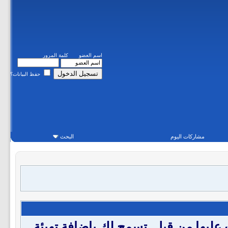
اسم العضو
كلمة المرور
حفظ البيانات؟
مشاركات اليوم
البحث
 من لغة (html) والتي تكون قد تعرفت عليها من قبل .تسمح لك باضافة تهيئة