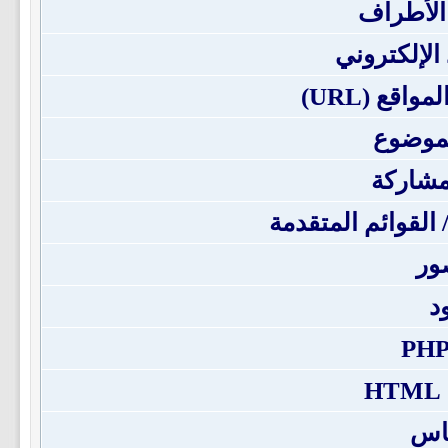
الأطراف
 الإلكتروني
اقع (URL)
لموضوع
مشاركة
/ القوائم المتقدمة
ور
د
H
باس