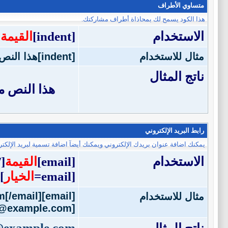
متساوي الأطراف
هذا الكود يسمح لك بمحاذاة أطراف مشاركتك.
الاستخدام
[indent]
القيمة
]
مثال للاستخدام
[indent]هذا النص متساوي الأطراف[/indent]
ناتج المثال
هذا النص 
رابط البريد الإلكتروني
يمكنك اضافة عنوان بريدك الإلكتروني ويمكنك أيضآ اضافة تسمية لبريد الإلكتر
الاستخدام
[email]
القيمة
email]
[email=
الخيار
]
[email]j.doe@example.com[/email]
مثال للاستخدام
[email=j.doe@example.com]اضغط هنا لمراسلتي بريدياً[/email]
@example.com