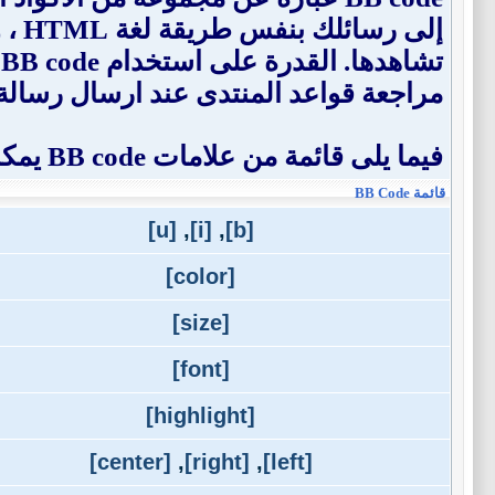
إلى
ت
مراجعة قواعد المنتدى عند ارسال رسالة
فيما يلى قائمة من علامات BB code يمكنك استخدامها لتهيئة رسائلك.
قائمة BB Code
[u]
,
[i]
,
[b]
[color]
[size]
[font]
[highlight]
[center]
,
[right]
,
[left]