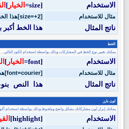
الاستخدام
[size=
الخيار
]
ال
مثال للاستخدام
[size=+2]هذا الخط أكبر بمرتين عن الخط العادي[/size]
ناتج المثال
هذا الخط أكبر 
الخط
يمكنك تغيير نوع الخط في المشاركات وذلك بواسطة استخدام الكود التالي .
الاستخدام
[font=
الخيار
]
ال
مثال للاستخدام
[font=courier]هذا النص بنوعية خط courier[/font]
ناتج المثال
هذا النص بنوعية 
لون بارز
يمكنك إبراز لون مشاركاتك بشكل واضح وملحوظ وذلك بواسطة استخدام أكواد 
الاستخدام
[highlight]
القي