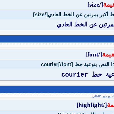
قيمة
[/size]
بمرتين عن الخط العادي
قيمة
[/font]
خط courier
ورموز كالتالي .
مة
[/highlight]