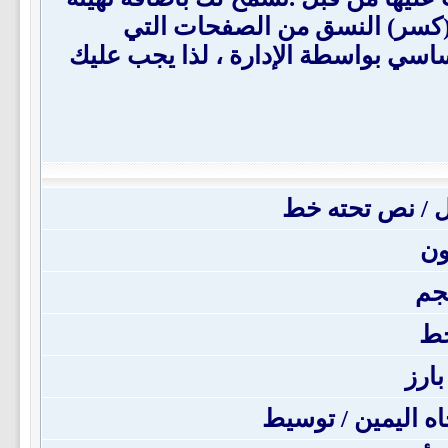
لن يتم ايقاف (كسر) النسق من الصفحات التي
قبل - المنتدى الأساسي بواسطة الإدارة ، لذا يجب عليك
 / نص تحته خط
ون
جم
خط
بارز
جاه اليمين / توسيط