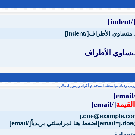
[/indent
متساوي الأطراف
وني وذلك بواسطة استخدام أكواد ورموز كالتالي .
[/
القيمة
[/email]
j.doe