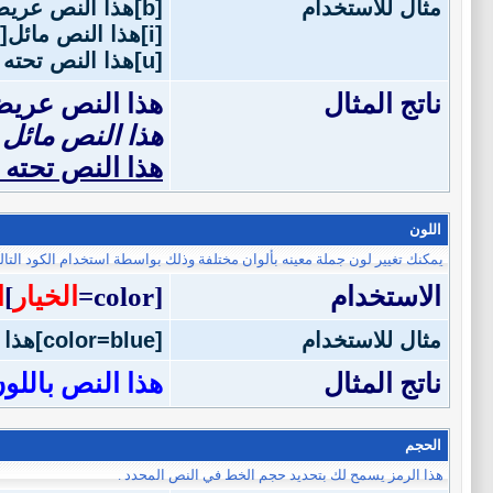
مثال للاستخدام
[b]هذا النص عريض[/b]
[i]هذا النص مائل[/i]
[u]هذا النص تحته خط[/u]
ناتج المثال
هذا النص عري
هذا النص مائل
هذا النص تحته
اللون
يمكنك تغيير لون جملة معينه بألوان مختلفة وذلك بواسطة استخدام الكود التال
الاستخدام
[color=
الخيار
]
ا
مثال للاستخدام
[color=blue]هذا النص باللون الأزرق[/color]
ناتج المثال
هذا النص باللون
الحجم
هذا الرمز يسمح لك بتحديد حجم الخط في النص المحدد .