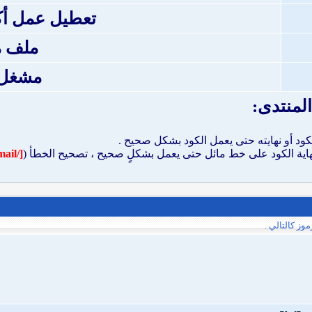
تعطيل عمل أكواد de
ملف 
مشغل p3
لمنتدى:
الكود أو نهايته حتى يعمل الكود بشكل صحيح .
اية الكود على خط مائل حتى يعمل بشكلٍ صحيح ، تصحيح الخطأ (
[/email]
ز كالتالي .