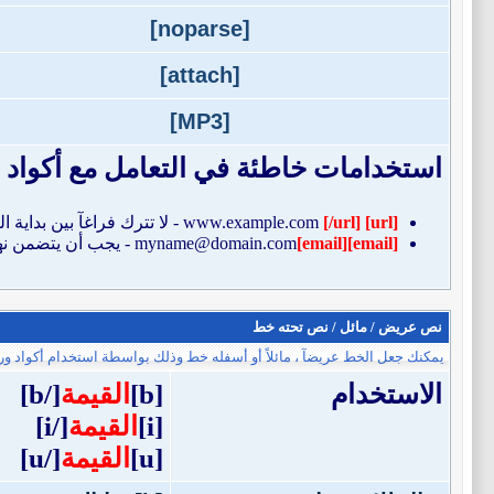
[noparse]
[attach]
[MP3]
استخدامات خاطئة في التعامل مع أكواد ا
[url]
www.example.com
[/url]
- لا تترك فراغآ بين بداية 
[email]
[email]
myname@domain.com
- يجب أن يتضمن نه
نص عريض / مائل / نص تحته خط
يمكنك جعل الخط عريضآ ، مائلاً أو أسفله خط وذلك بواسطة استخدام أكواد ورمو
الاستخدام
[b]
القيمة
[/b]
[i]
القيمة
[/i]
[u]
القيمة
[/u]