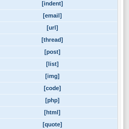
[indent]
[email]
[url]
[thread]
[post]
[list]
[img]
[code]
[php]
[html]
[quote]