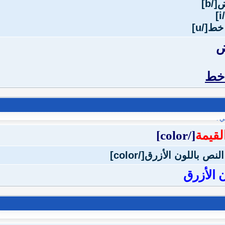
ض
 خط
ي .
لقيمة
[/color]
 الأزرق