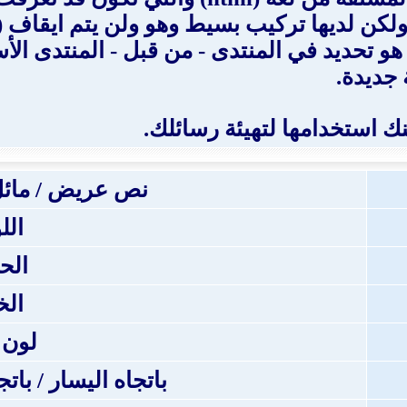
 رسائلك بنفس طريقة لغة HTML ، ولكن لديها تركيب بسيط وهو و
شاهدها. القدرة على استخدام BB code هو تحديد في المنتدى - من 
 جديدة.
نص عريض / مائل
الل
الح
ال
لون 
باتجاه اليسار / بات