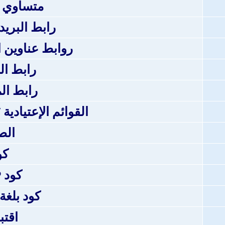
متساوي 
رابط البريد
روابط عناوين المو
رابط ا
رابط ال
القوائم الإعتيادية 
الص
كو
كود PHP
كود بلغة TML
اقت