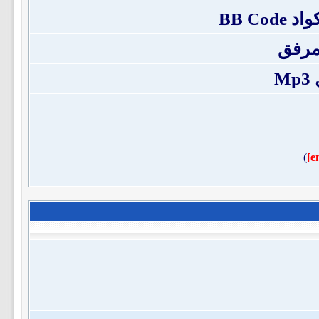
BB Co
مرفق
M
)