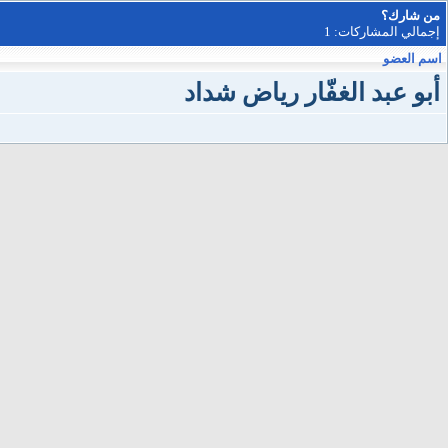
من شارك؟
إجمالي المشاركات: 1
اسم العضو
أبو عبد الغفّار رياض شداد