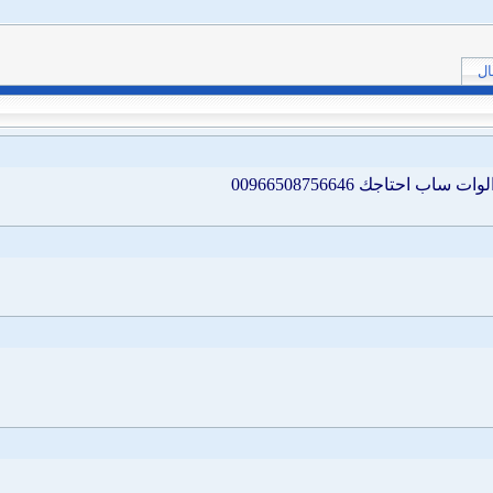
ال
حتاجك 00966508756646