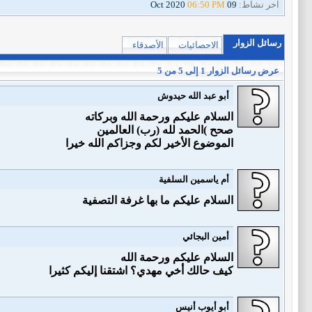
آخر نشاط:
09 Oct 2020
06:50 PM
رسائل الزوار
الاحصائيات
الأصدقاء
عرض رسائل الزوار 1 إلى
5
من
5
أبو عبد الله حيدوش
السلام عليكم ورحمة الله وبركاته
صحح )الحمد لله (رب) العالمين
الموضوع الأخير لكم وجزاكم الله خيرا
أم ياسمين السلفية
السلام عليكم ما بها غرفة التصفية
أمين البجائي
السلام عليكم ورحمة الله
كيف حالك أخي مهدي؟ اشتقنا إليكم كثيرا
أبو أيوب أنيس