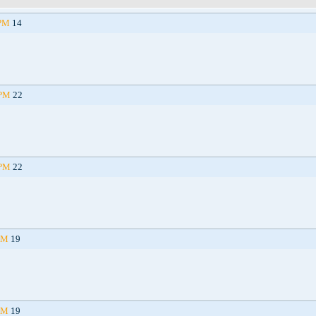
 PM
14 Mar 2018
 PM
22 Aug 2015
 PM
22 Aug 2015
PM
19 Feb 2015
PM
19 Feb 2015