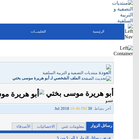
الرئيسية
التعليمـــات
منتديات التصفية و التربية السلفية
الملف الشخصي لـ أبو هريرة موسى بختي
أبو هريرة موسى بختي
عضو
آخر نشاط:
30 Jul 2018
10:46 PM
رسائل الزوار
معلومات عني
الاحصائيات
الأصدقاء
عرض رسائل الزوار 1 إلى
5
من
5