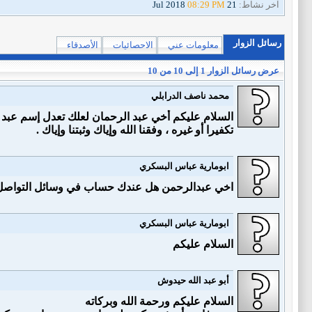
آخر نشاط:
21 Jul 2018
08:29 PM
رسائل الزوار
معلومات عني
الاحصائيات
الأصدقاء
عرض رسائل الزوار 1 إلى
10
من
10
محمد ناصف الدرابلي
السلام عليكم أخي عبد الرحمان لعلك تعدل إسم عبد ال
تكفيرا أو غيره ، وفقنا الله وإياك وثبتنا وإياك .
ابومارية عباس البسكري
اخي عبدالرحمن هل عندك حساب في وسائل التواصل
ابومارية عباس البسكري
السلام عليكم
أبو عبد الله حيدوش
السلام عليكم ورحمة الله وبركاته