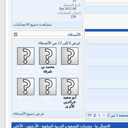
35
تاريخ التسجيل
08 Sep 2012
إجمالي المشاركات
228
مشاهدة جميع الاحصائيات
الأصدقاء
عرض 6 إلى 13 من الأصدقاء
أبو فهيمة عبد
محمد بن
نورالدّين بن
الرحمن
شرفة
العربيّ بن
البجائي
خليفة
أبو سعيد
إبراهيم
أبو عبد الله
عزالدين
بويران
يوسف بن
الأثري
الصدّيق
عرض جميع الأصدقاء
فحة 2 من 2
<
1
2
الاتصال بنا
-
منتديات التصفية و التربية السلفية
-
الأرشيف
-
الأعلى