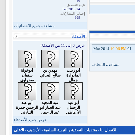
40
تاريخ التسجيل
24 Feb 2013
إجمالي المشاركات
369
مشاهدة جميع الاحصائيات
الأصدقاء
عرض 6 إلى 11 من الأصدقاء
10:06 PM
01 Mar 2014
مشاهدة المحادثة
أبو زينب
مهدي بن
أبوخولة
المابوادة
صالح البجائي
سفيان
جمال
صحراوي
أبو عبد
عبد المجيد
أبو عبد
الرحمان
عبد الجبار ابو
الرحمن حمزة
الأرهاطي
عبد الرحمن
التيارتي
عرض جميع الأصدقاء
الاتصال بنا
-
منتديات التصفية و التربية السلفية
-
الأرشيف
-
الأعلى