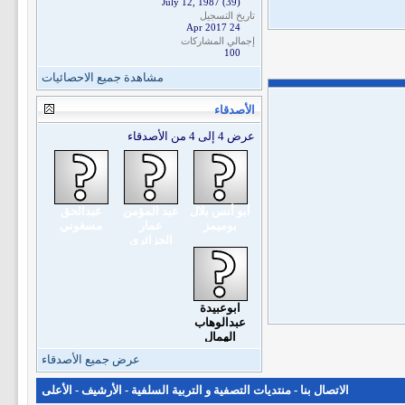
July 12, 1987 (39)
تاريخ التسجيل
24 Apr 2017
إجمالي المشاركات
100
مشاهدة جميع الاحصائيات
الأصدقاء
عرض 4 إلى 4 من الأصدقاء
أبو أنس بلال
عبد المؤمن
عبدالحق
بوميمز
عمار
مسغوني
الجزائري
ابوعبيدة
عبدالوهاب
الهمال
عرض جميع الأصدقاء
الاتصال بنا
-
منتديات التصفية و التربية السلفية
-
الأرشيف
-
الأعلى