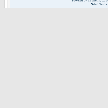
Powered by vBulletin, Copy
Salafi Tasfi