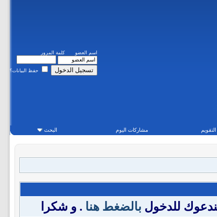
اسم العضو
كلمة المرور
حفظ البيانات؟
التقويم
مشاركات اليوم
البحث
فندعوك للدخول
بالضغط هنا
. و شكرا