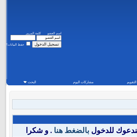
اسم العضو
كلمة المرور
حفظ البيانات؟
التقويم
مشاركات اليوم
البحث
فندعوك للدخول
بالضغط هنا
. و شكرا