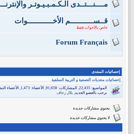
مــــنـــتــدى الـكـمـبـيـوتـر والإنترنــ
قــســـــــــــم الأخــــــــــــوات
خاص بالأخوات فقط
Forum Français
إحصائيات المنتدى
إحصائيات منتديات التصفية و التربية السلفية
المواضيع: 22,435, المشاركات: 91,658, الأعضاء: 1,473,
الأعضاء النشطين: 1, عدد زوار الم
نرحب بالعضو الجديد,
بلال زحاف
يحتوي مشاركات جديدة
لا يحتوي مشاركات جديدة