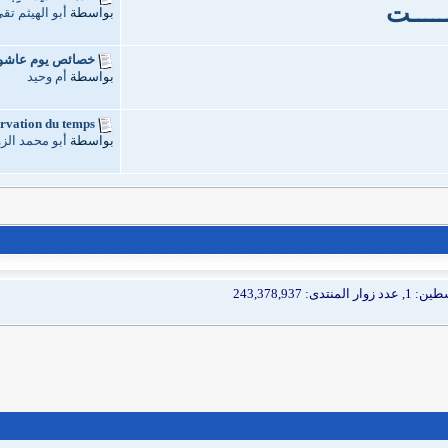
ــــــت
بواسطة
أبو الهيثم تق
خصائص يوم عاشور
بواسطة
أم وحيد
vation du temps...
بواسطة
أبو محمد الز
نتدى: 243,378,937