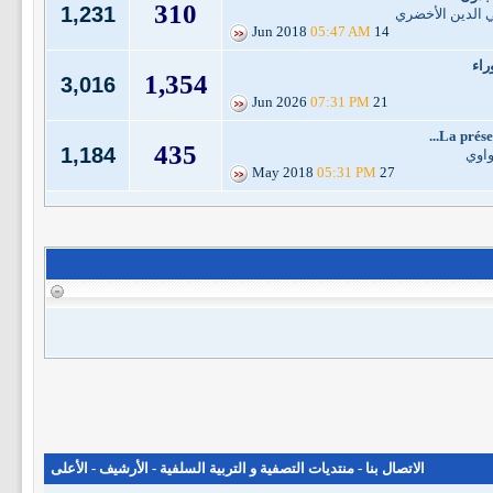
310
1,231
ي الدين الأخضري
05:47 AM
14 Jun 2018
اء
1,354
3,016
07:31 PM
21 Jun 2026
La préser
435
1,184
واوي
05:31 PM
27 May 2018
الاتصال بنا
-
منتديات التصفية و التربية السلفية
-
الأرشيف
-
الأعلى