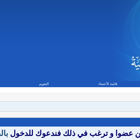
قائمة الأعضاء
التقويم
تكن عضوا و ترغب في ذلك فندعوك للدخول
بال